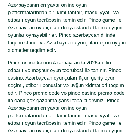
Azərbaycanın en yaxşı online oyun
platformalarından biri kimi tanınır, məsuliyyətli və
etibarlı oyun təcrübəsini təmin edir. Pinco game ilə
Azərbaycan oyunçuları dünya standartlarına uyğun
oyunlar oynayabilirlər. Pinco azərbaycan dilində
təqdim olunur və Azərbaycan oyunçuları üçün uyğun
xidmətlər təqdim edir.
Pinco online kazino Azərbaycanda 2026-ci ilin
etibarlı və məşhur oyun təcrübəsi ilə tanınır. Pinco
casino, Azərbaycan oyunçuları üçün geniş oyun
seçimi, etibarlı bonuslar və uyğun xidmətləri təqdim
edir. Pinco promo code və pinco casino promo code
ilə daha çox qazanma şansı tapa bilərsiniz. Pinco,
Azərbaycanın en yaxşı online oyun
platformalarından biri kimi tanınır, məsuliyyətli və
etibarlı oyun təcrübəsini təmin edir. Pinco game ilə
Azərbaycan oyunçuları dünya standartlarına uyğun