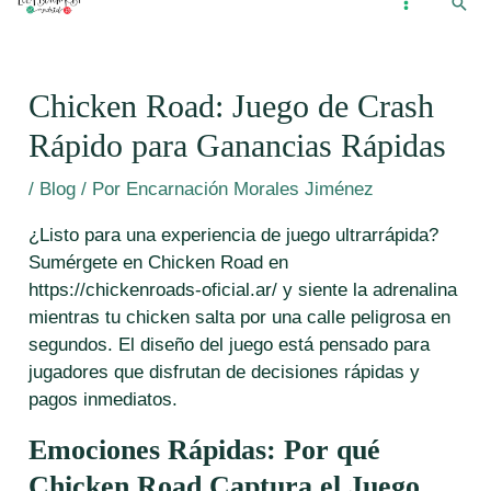
Busc
Ir
...
MAIN
al
MENU
contenido
Chicken Road: Juego de Crash
Rápido para Ganancias Rápidas
/
Blog
/ Por
Encarnación Morales Jiménez
¿Listo para una experiencia de juego ultrarrápida?
Sumérgete en Chicken Road en
https://chickenroads-oficial.ar/ y siente la adrenalina
mientras tu chicken salta por una calle peligrosa en
segundos. El diseño del juego está pensado para
jugadores que disfrutan de decisiones rápidas y
pagos inmediatos.
Emociones Rápidas: Por qué
Chicken Road Captura el Juego