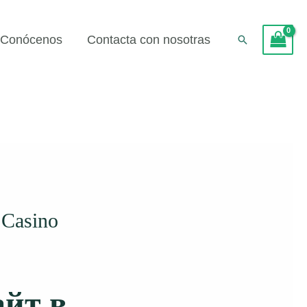
Conócenos
Contacta con nosotras
Buscar
Casino
йт в