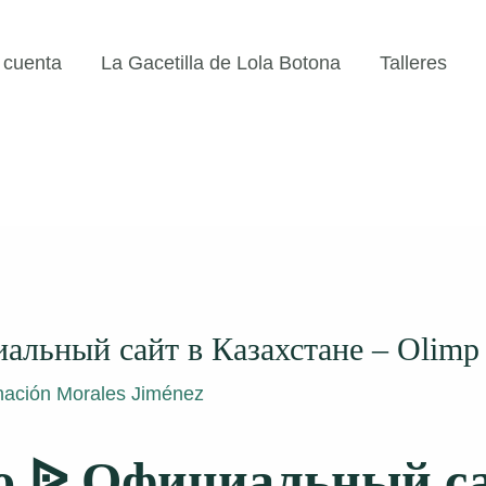
 cuenta
La Gacetilla de Lola Botona
Talleres
льный сайт в Казахстане – Olimp 
nación Morales Jiménez
о ᐉ Официальный са