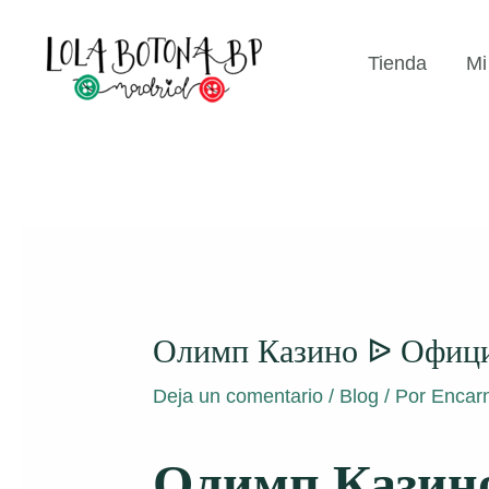
Ir
...
al
Tienda
Mi
contenido
Олимп Казино ᐉ Официа
Deja un comentario
/
Blog
/ Por
Encar
Олимп Казин