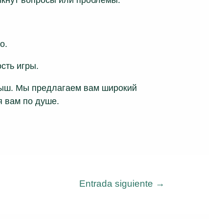
икнут вопросы или проблемы.
о.
сть игры.
рыш. Мы предлагаем вам широкий
я вам по душе.
Entrada siguiente
→