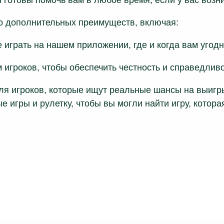
 готовы помочь вам в любое время, если у вас возн
о дополнительных преимуществ, включая:
играть на нашем приложении, где и когда вам угодн
 игроков, чтобы обеспечить честность и справедливо
для игроков, которые ищут реальные шансы на выиг
е игры и рулетку, чтобы вы могли найти игру, котора