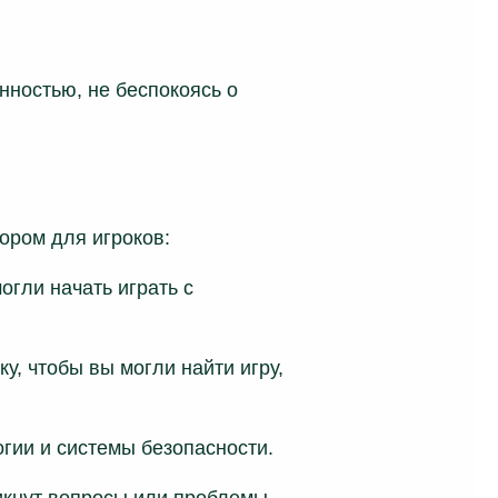
нностью, не беспокоясь о
ором для игроков:
огли начать играть с
ку, чтобы вы могли найти игру,
гии и системы безопасности.