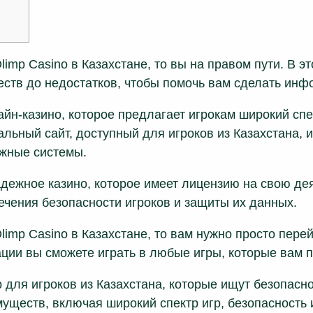
imp Casino в Казахстане, то вы на правом пути. В э
еств до недостатков, чтобы помочь вам сделать ин
йн-казино, которое предлагает игрокам широкий спе
альный сайт, доступный для игроков из Казахстана,
жные системы.
адежное казино, которое имеет лицензию на свою дея
чения безопасности игроков и защиты их данных.
imp Casino в Казахстане, то вам нужно просто пере
ации вы сможете играть в любые игры, которые вам 
 для игроков из Казахстана, которые ищут безопасн
уществ, включая широкий спектр игр, безопасность 