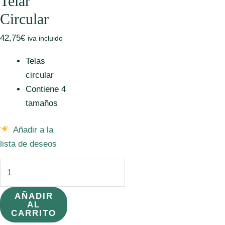
Telar
Circular
42,75
€
iva incluido
Telas
circular
Contiene 4
tamaños
Añadir a la
lista de deseos
Telar
Circular
cantidad
AÑADIR
AL
CARRITO