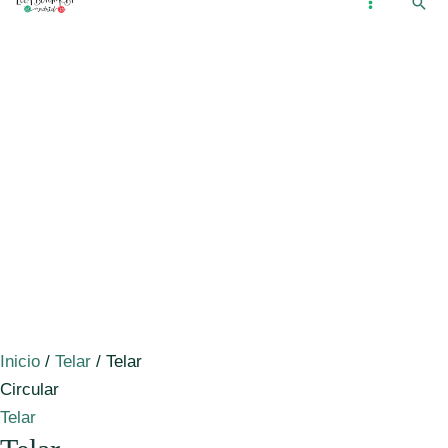
Busc
Ir
...
MAIN
al
MENU
contenido
Inicio
/
Telar
/ Telar
Circular
Telar