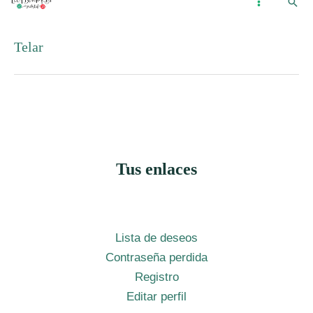
Busc
Ir
...
MAIN
al
MENU
Telar
contenido
Tus enlaces
Lista de deseos
Contraseña perdida
Registro
Editar perfil