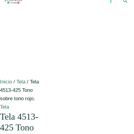
Busc
Ir
...
MAIN
al
MENU
contenido
Inicio
/
Tela
/ Tela
4513-425 Tono
sobre tono rojo.
Tela
Tela 4513-
425 Tono