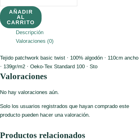
4513-
425
AÑADIR
AL
Tono
CARRITO
sobre
Descripción
tono
Valoraciones (0)
rojo.
cantidad
Tejido patchwork basic twist · 100% algodón · 110cm ancho
· 139gr/m2 · Oeko-Tex Standard 100 · Sto
Valoraciones
No hay valoraciones aún.
Solo los usuarios registrados que hayan comprado este
producto pueden hacer una valoración.
Productos relacionados