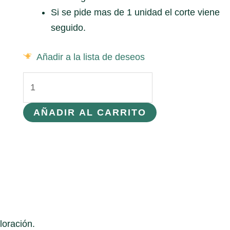
Si se pide mas de 1 unidad el corte viene
seguido.
Añadir a la lista de deseos
Tela
GP00046
Hojas
AÑADIR AL CARRITO
colores
otoñales.
Rojo.
cantidad
loración.