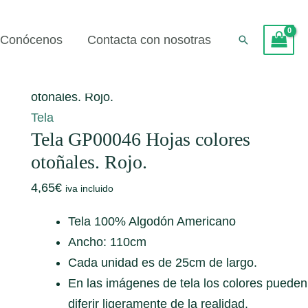
Conócenos
Contacta con nosotras
Buscar
Inicio
/
Tela
/ Tela GP00046 Hojas colores
otoñales. Rojo.
Tela
Tela GP00046 Hojas colores
otoñales. Rojo.
4,65
€
iva incluido
Tela 100% Algodón Americano
Ancho: 110cm
Cada unidad es de 25cm de largo.
En las imágenes de tela los colores pueden
diferir ligeramente de la realidad.