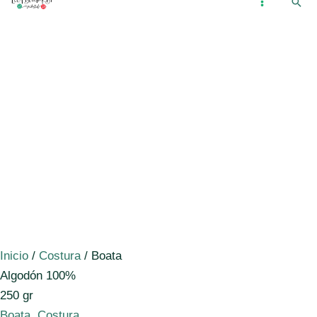
Busc
Ir
...
MAIN
al
MENU
contenido
Inicio
/
Costura
/ Boata
Algodón 100%
250 gr
Boata
,
Costura