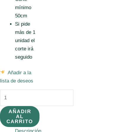
mínimo
50cm
Si pide
más de 1
unidad el
corte irá
seguido
Añadir a la
lista de deseos
Boata
Algodón
100%
AÑADIR
AL
250
CARRITO
gr
Descripción