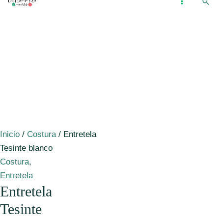
Busc
Ir
...
MAIN
al
MENU
contenido
Inicio
/
Costura
/ Entretela
Tesinte blanco
Costura
,
Entretela
Entretela
Tesinte