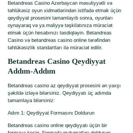
Betandreas Casino Azerbaycan məsuliyyətli və
təhlükəsiz oyun xidmətlərindən istifadə etmək üçün
qeydiyyat prosesini tamamlayıb sonra, oyunları
oynayaraq və ya maliyyə təşkilatınıza müraciət
etmək üçün hesabınızı təsdiqləyin. Betandreas
Casino və betandreas casino online tərəfindən
təhlükəsizlik standartları ilə müraciət edilir.
Betandreas Casino Qeydiyyat
Addım-Addım
Betandreas casino az qeydiyyat prosesini ən yaxşı
şəkildə izləyə bilərsiniz. Qeydiyyatı üç adımda
tamamlaya bilərsiniz:
Adım 1: Qeydiyyat Formasını Doldurun
Betandreas casino online qeydiyyatı üçün bir
formaya keçin. Formada məlumatları doldurun: