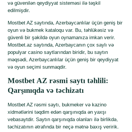
və güvenilən qeydiyyat sisteməsi ilə təşkil
edilmişdir.
Mostbet AZ saytında, Azerbaycanlılar üçün geniş bir
oyun və bukmek kataloqu var. Bu, təhlükəsiz və
güvenli bir şəkildə oyun oynamanıza imkan verir.
Mostbet.az saytında, Azerbaycanın çox saylı və
populyar casino saytlarından biridir, bu saytın
məqsədi, Azerbaycanlılar üçün geniş bir qeydiyyat
və oyun seçimi sunmaqdir.
Mostbet AZ rəsmi saytı təhlili:
Qarşınıqda və təchizatı
Mostbet AZ rəsmi saytı, bukmeker və kazino
xidmətlərini təqdim edən qarşınıqda ən yaxşı
vebasaytdir. Saytın qarşınıqda olanları ilə birlikdə,
təchizatının ətrafında bir neçə mətnə baxış veririk.