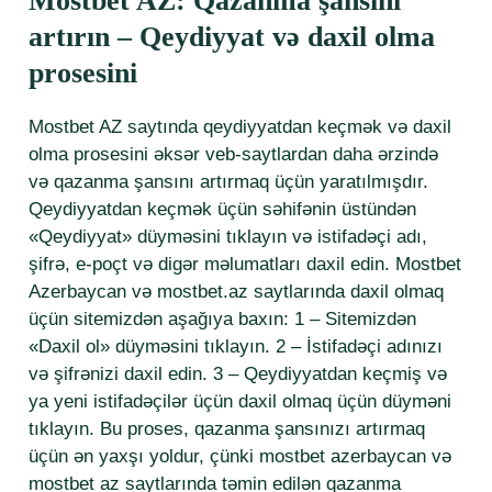
Mostbet AZ: Qazanma şansını
artırın – Qeydiyyat və daxil olma
prosesini
Mostbet AZ saytında qeydiyyatdan keçmək və daxil
olma prosesini əksər veb-saytlardan daha ərzində
və qazanma şansını artırmaq üçün yaratılmışdır.
Qeydiyyatdan keçmək üçün səhifənin üstündən
«Qeydiyyat» düyməsini tıklayın və istifadəçi adı,
şifrə, e-poçt və digər məlumatları daxil edin. Mostbet
Azerbaycan və mostbet.az saytlarında daxil olmaq
üçün sitemizdən aşağıya baxın: 1 – Sitemizdən
«Daxil ol» düyməsini tıklayın. 2 – İstifadəçi adınızı
və şifrənizi daxil edin. 3 – Qeydiyyatdan keçmiş və
ya yeni istifadəçilər üçün daxil olmaq üçün düyməni
tıklayın. Bu proses, qazanma şansınızı artırmaq
üçün ən yaxşı yoldur, çünki mostbet azerbaycan və
mostbet az saytlarında təmin edilən qazanma