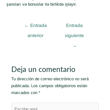
şansları və bonuslar ilə birlikdə işləyir.
Navegación
←
Entrada
Entrada
de
anterior
siguiente
entradas
→
Deja un comentario
Tu dirección de correo electrónico no será
publicada.
Los campos obligatorios están
marcados con
*
Escribe