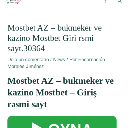
Busc
Ir
...
MAIN
al
MENU
contenido
Mostbet AZ – bukmeker ve
kazino Mostbet Giri rsmi
sayt.30364
Deja un comentario
/
News
/ Por
Encarnación
Morales Jiménez
Mostbet AZ – bukmeker ve
kazino Mostbet – Giriş
rəsmi sayt