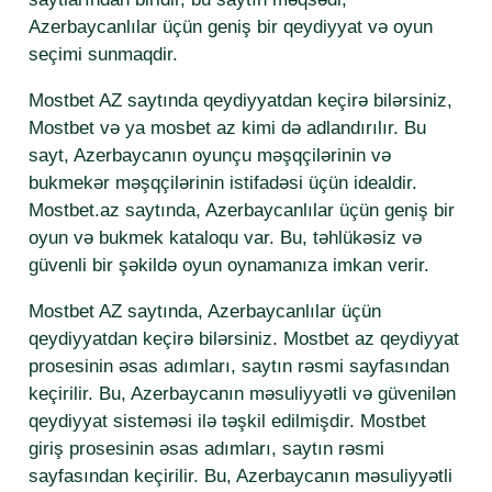
Azerbaycanlılar üçün geniş bir qeydiyyat və oyun
seçimi sunmaqdir.
Mostbet AZ saytında qeydiyyatdan keçirə bilərsiniz,
Mostbet və ya mosbet az kimi də adlandırılır. Bu
sayt, Azerbaycanın oyunçu məşqçilərinin və
bukmekər məşqçilərinin istifadəsi üçün idealdir.
Mostbet.az saytında, Azerbaycanlılar üçün geniş bir
oyun və bukmek kataloqu var. Bu, təhlükəsiz və
güvenli bir şəkildə oyun oynamanıza imkan verir.
Mostbet AZ saytında, Azerbaycanlılar üçün
qeydiyyatdan keçirə bilərsiniz. Mostbet az qeydiyyat
prosesinin əsas adımları, saytın rəsmi sayfasından
keçirilir. Bu, Azerbaycanın məsuliyyətli və güvenilən
qeydiyyat sisteməsi ilə təşkil edilmişdir. Mostbet
giriş prosesinin əsas adımları, saytın rəsmi
sayfasından keçirilir. Bu, Azerbaycanın məsuliyyətli