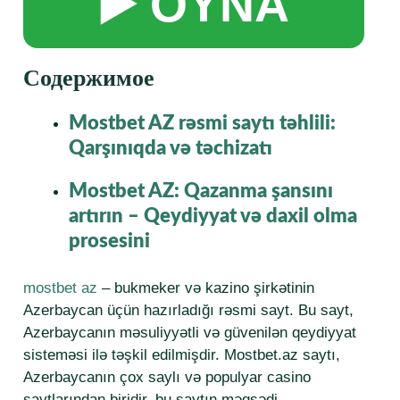
▶️ OYNA
Содержимое
Mostbet AZ rəsmi saytı təhlili:
Qarşınıqda və təchizatı
Mostbet AZ: Qazanma şansını
artırın – Qeydiyyat və daxil olma
prosesini
mostbet az
– bukmeker və kazino şirkətinin
Azerbaycan üçün hazırladığı rəsmi sayt. Bu sayt,
Azerbaycanın məsuliyyətli və güvenilən qeydiyyat
sisteməsi ilə təşkil edilmişdir. Mostbet.az saytı,
Azerbaycanın çox saylı və populyar casino
saytlarından biridir, bu saytın məqsədi,