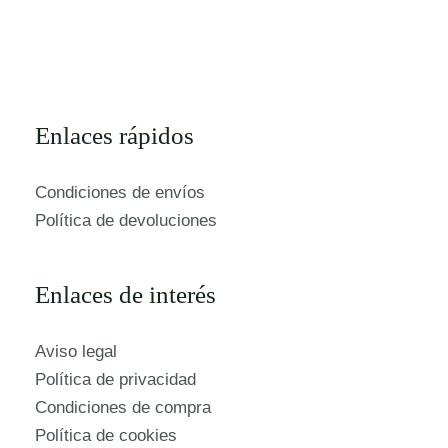
Enlaces rápidos
Condiciones de envíos
Política de devoluciones
Enlaces de interés
Aviso legal
Política de privacidad
Condiciones de compra
Política de cookies