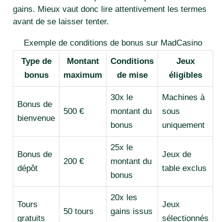
gains. Mieux vaut donc lire attentivement les termes
avant de se laisser tenter.
Exemple de conditions de bonus sur MadCasino
Type de
Montant
Conditions
Jeux
bonus
maximum
de mise
éligibles
30x le
Machines à
Bonus de
500 €
montant du
sous
bienvenue
bonus
uniquement
25x le
Bonus de
Jeux de
200 €
montant du
dépôt
table exclus
bonus
20x les
Tours
Jeux
50 tours
gains issus
gratuits
sélectionnés