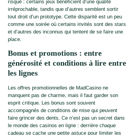
risqué : certains jeux bénéficient d’une qualité
irréprochable, tandis que d’autres semblent sortir
tout droit d’un prototype. Cette disparité est un peu
comme une soirée où certains invités sont des stars
et d’autres des inconnus qui tentent de se faire une
place.
Bonus et promotions : entre
générosité et conditions à lire entre
les lignes
Les offres promotionnelles de MadCasino ne
manquent pas de charme, mais il faut garder son
esprit critique. Les bonus sont souvent
accompagnés de conditions de mise qui peuvent
faire grincer des dents. Ce n’est pas un secret dans
le monde des casinos en ligne : derrière chaque
cadeau se cache une petite astuce pour limiter les