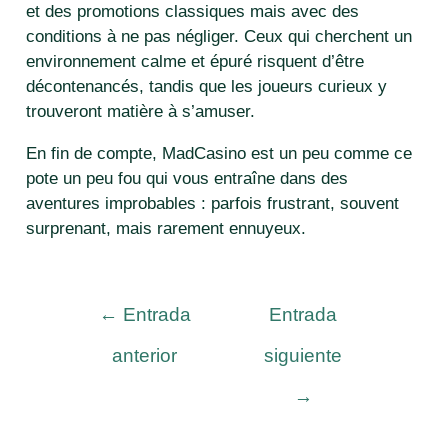
et des promotions classiques mais avec des
conditions à ne pas négliger. Ceux qui cherchent un
environnement calme et épuré risquent d’être
décontenancés, tandis que les joueurs curieux y
trouveront matière à s’amuser.
En fin de compte, MadCasino est un peu comme ce
pote un peu fou qui vous entraîne dans des
aventures improbables : parfois frustrant, souvent
surprenant, mais rarement ennuyeux.
Navegación
←
Entrada
Entrada
de
anterior
siguiente
entradas
→