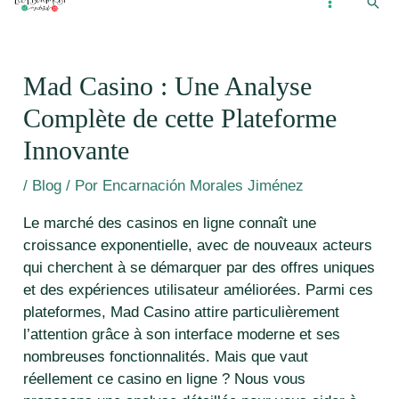
Busc
Ir
...
MAIN
al
MENU
contenido
Mad Casino : Une Analyse
Complète de cette Plateforme
Innovante
/
Blog
/ Por
Encarnación Morales Jiménez
Le marché des casinos en ligne connaît une
croissance exponentielle, avec de nouveaux acteurs
qui cherchent à se démarquer par des offres uniques
et des expériences utilisateur améliorées. Parmi ces
plateformes, Mad Casino attire particulièrement
l’attention grâce à son interface moderne et ses
nombreuses fonctionnalités. Mais que vaut
réellement ce casino en ligne ? Nous vous