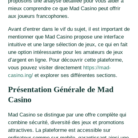
proposons une analyse détaillée pour vous aider à
mieux comprendre ce que Mad Casino peut offrir
aux joueurs francophones.
Avant d’entrer dans le vif du sujet, il est important de
mentionner que Mad Casino propose une interface
intuitive et une large sélection de jeux, ce qui en fait
une option intéressante pour les amateurs de jeux
d’argent en ligne. Pour découvrir cette plateforme,
vous pouvez visiter directement
https://mad-
casino.ing/
et explorer ses différentes sections.
Présentation Générale de Mad
Casino
Mad Casino se distingue par une offre complète qui
combine sécurité, diversité des jeux et promotions
attractives. La plateforme est accessible sur
ordinateur comme sur mobile, garantissant ainsi une