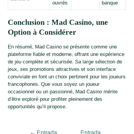
ouvrés
banque
Conclusion : Mad Casino, une
Option à Considérer
En résumé, Mad Casino se présente comme une
plateforme fiable et moderne, offrant une expérience
de jeu complète et sécurisée. Sa large sélection de
jeux, ses promotions attractives et son interface
conviviale en font un choix pertinent pour les joueurs
francophones. Que vous soyez un joueur
occasionnel ou un passionné, Mad Casino mérite
d’être exploré pour profiter pleinement des
opportunités qu’il propose.
Navegación
←
Entrada
Entrada