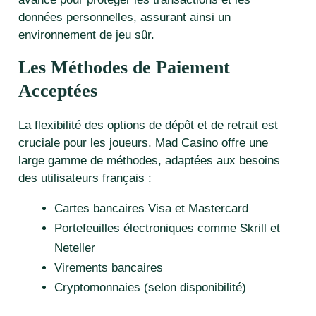
données personnelles, assurant ainsi un
environnement de jeu sûr.
Les Méthodes de Paiement
Acceptées
La flexibilité des options de dépôt et de retrait est
cruciale pour les joueurs. Mad Casino offre une
large gamme de méthodes, adaptées aux besoins
des utilisateurs français :
Cartes bancaires Visa et Mastercard
Portefeuilles électroniques comme Skrill et
Neteller
Virements bancaires
Cryptomonnaies (selon disponibilité)