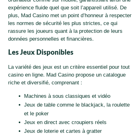
expérience fluide quel que soit l’appareil utilisé. De
plus, Mad Casino met un point d’honneur à respecter
les normes de sécurité les plus strictes, ce qui
rassure les joueurs quant à la protection de leurs
données personnelles et financières.
Les Jeux Disponibles
La variété des jeux est un critère essentiel pour tout
casino en ligne. Mad Casino propose un catalogue
riche et diversifié, comprenant :
Machines à sous classiques et vidéo
Jeux de table comme le blackjack, la roulette
et le poker
Jeux en direct avec croupiers réels
Jeux de loterie et cartes à gratter