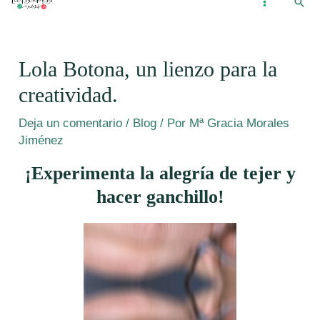
Busc
Ir
...
MAIN
al
MENU
contenido
Lola Botona, un lienzo para la
creatividad.
Deja un comentario
/
Blog
/ Por
Mª Gracia Morales
Jiménez
¡Experimenta la alegría de tejer y
hacer ganchillo!