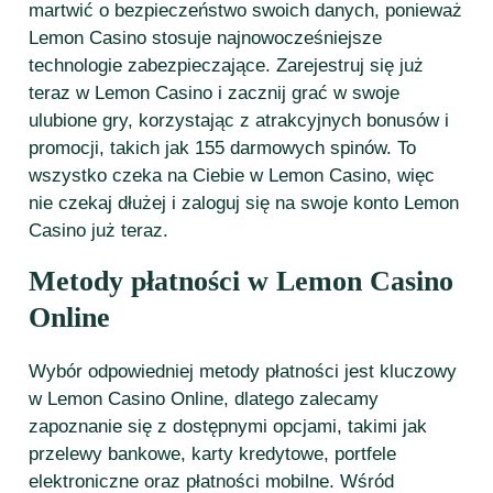
martwić o bezpieczeństwo swoich danych, ponieważ
Lemon Casino stosuje najnowocześniejsze
technologie zabezpieczające. Zarejestruj się już
teraz w Lemon Casino i zacznij grać w swoje
ulubione gry, korzystając z atrakcyjnych bonusów i
promocji, takich jak 155 darmowych spinów. To
wszystko czeka na Ciebie w Lemon Casino, więc
nie czekaj dłużej i zaloguj się na swoje konto Lemon
Casino już teraz.
Metody płatności w Lemon Casino
Online
Wybór odpowiedniej metody płatności jest kluczowy
w Lemon Casino Online, dlatego zalecamy
zapoznanie się z dostępnymi opcjami, takimi jak
przelewy bankowe, karty kredytowe, portfele
elektroniczne oraz płatności mobilne. Wśród