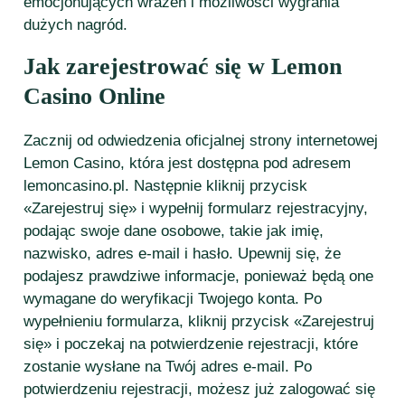
emocjonujących wrażeń i możliwości wygrania
dużych nagród.
Jak zarejestrować się w Lemon
Casino Online
Zacznij od odwiedzenia oficjalnej strony internetowej
Lemon Casino, która jest dostępna pod adresem
lemoncasino.pl. Następnie kliknij przycisk
«Zarejestruj się» i wypełnij formularz rejestracyjny,
podając swoje dane osobowe, takie jak imię,
nazwisko, adres e-mail i hasło. Upewnij się, że
podajesz prawdziwe informacje, ponieważ będą one
wymagane do weryfikacji Twojego konta. Po
wypełnieniu formularza, kliknij przycisk «Zarejestruj
się» i poczekaj na potwierdzenie rejestracji, które
zostanie wysłane na Twój adres e-mail. Po
potwierdzeniu rejestracji, możesz już zalogować się