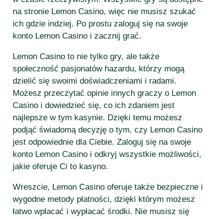
na stronie Lemon Casino, więc nie musisz szukać
ich gdzie indziej. Po prostu zaloguj się na swoje
konto Lemon Casino i zacznij grać.
Lemon Casino to nie tylko gry, ale także
społeczność pasjonatów hazardu, którzy mogą
dzielić się swoimi doświadczeniami i radami.
Możesz przeczytać opinie innych graczy o Lemon
Casino i dowiedzieć się, co ich zdaniem jest
najlepsze w tym kasynie. Dzięki temu możesz
podjąć świadomą decyzję o tym, czy Lemon Casino
jest odpowiednie dla Ciebie. Zaloguj się na swoje
konto Lemon Casino i odkryj wszystkie możliwości,
jakie oferuje Ci to kasyno.
Wreszcie, Lemon Casino oferuje także bezpieczne i
wygodne metody płatności, dzięki którym możesz
łatwo wpłacać i wypłacać środki. Nie musisz się