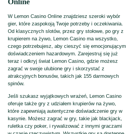
Online
W Lemon Casino Online znajdziesz szeroki wybór
gier, które zaspokoją Twoje potrzeby i oczekiwania.
Od klasycznych slotów, przez gry stołowe, po gry z
krupierem na żywo, Lemon Casino ma wszystko,
czego potrzebujesz, aby cieszyć się emocjonującym
doświadczeniem hazardowym. Zarejestruj się już
teraz i odkryj świat Lemon Casino, gdzie możesz
zagrać w swoje ulubione gry i skorzystać z
atrakcyjnych bonusów, takich jak 155 darmowych
spinów.
Jeśli szukasz wyjątkowych wrażeń, Lemon Casino
oferuje także gry z udziałem krupierów na żywo,
które zapewniają autentyczne doświadczenie gry w
kasynie. Możesz zagrać w gry, takie jak blackjack,
ruletka czy poker, i rywalizować z innymi graczami
w czasie rzeczywistym. Wszystkie gry są dostępne