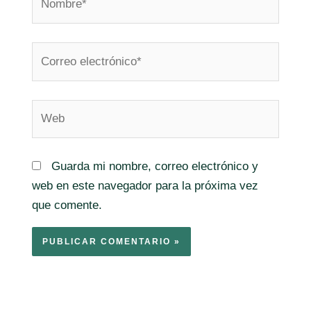
Correo
electrónico*
Web
Guarda mi nombre, correo electrónico y
web en este navegador para la próxima vez
que comente.