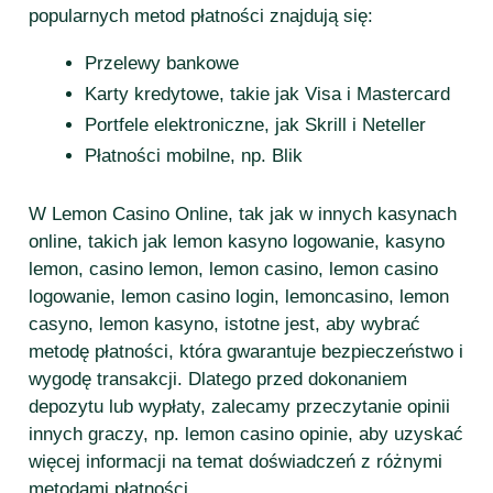
popularnych metod płatności znajdują się:
Przelewy bankowe
Karty kredytowe, takie jak Visa i Mastercard
Portfele elektroniczne, jak Skrill i Neteller
Płatności mobilne, np. Blik
W Lemon Casino Online, tak jak w innych kasynach
online, takich jak lemon kasyno logowanie, kasyno
lemon, casino lemon, lemon casino, lemon casino
logowanie, lemon casino login, lemoncasino, lemon
casyno, lemon kasyno, istotne jest, aby wybrać
metodę płatności, która gwarantuje bezpieczeństwo i
wygodę transakcji. Dlatego przed dokonaniem
depozytu lub wypłaty, zalecamy przeczytanie opinii
innych graczy, np. lemon casino opinie, aby uzyskać
więcej informacji na temat doświadczeń z różnymi
metodami płatności.