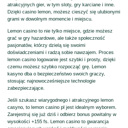
atrakcyjnych gier, w tym sloty, gry karciane i inne.
Dzięki casino lemon, możesz cieszyć się ulubionymi
grami w dowolnym momencie i miejscu.
Lemon casino to nie tylko miejsce, gdzie możesz
grać w gry hazardowe, ale także społeczność
pasjonatów, którzy dzielą się swoimi
doświadczeniami i radzą sobie nawzajem. Proces
lemon casino logowanie jest szybki i prosty, dzięki
czemu możesz szybko rozpocząć grę. Lemon
kasyno dba o bezpieczeństwo swoich graczy,
stosując najnowocześniejsze technologie
zabezpieczające.
Jeśli szukasz wiarygodnego i atrakcyjnego lemon
casyno, to lemon casino pl jest idealnym wyborem.
Zarejestruj się już dziś i odbierz bonus powitalny w
wysokości +155 fs. Lemon casino to gwarancja