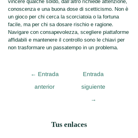
vincere qualche soldo, dall’altro richiede attenzione,
conoscenza e una buona dose di scetticismo. Non è
un gioco per chi cerca la scorciatoia o la fortuna
facile, ma per chi sa dosare rischio e ragione.
Navigare con consapevolezza, scegliere piattaforme
affidabili e mantenere il controllo sono le chiavi per
non trasformare un passatempo in un problema.
Navegación
←
Entrada
Entrada
de
anterior
siguiente
entradas
→
Tus enlaces