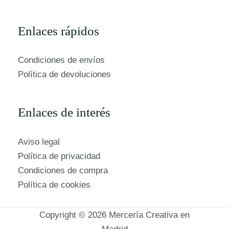
Enlaces rápidos
Condiciones de envíos
Política de devoluciones
Enlaces de interés
Aviso legal
Política de privacidad
Condiciones de compra
Política de cookies
Copyright © 2026 Mercería Creativa en