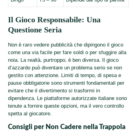
Il Gioco Responsabile: Una
Questione Seria
Non è raro vedere pubblicità che dipingono il gioco
come una via facile per fare soldi o per sfuggire alla
noia. La realtà, purtroppo, è ben diversa. Il gioco
d’azzardo può diventare un problema serio se non
gestito con attenzione. Limiti di tempo, di spesa e
pause obbligatorie sono strumenti fondamentali per
evitare che il divertimento si trasformi in
dipendenza. Le piattaforme autorizzate italiane sono
tenute a fornire queste opzioni, ma il vero controllo
spetta al giocatore.
Consigli per Non Cadere nella Trappola