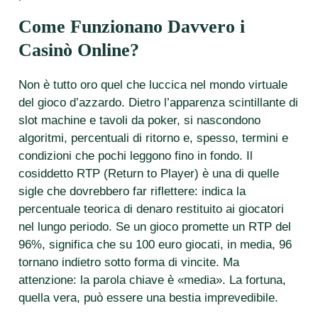
Come Funzionano Davvero i
Casinò Online?
Non è tutto oro quel che luccica nel mondo virtuale
del gioco d’azzardo. Dietro l’apparenza scintillante di
slot machine e tavoli da poker, si nascondono
algoritmi, percentuali di ritorno e, spesso, termini e
condizioni che pochi leggono fino in fondo. Il
cosiddetto RTP (Return to Player) è una di quelle
sigle che dovrebbero far riflettere: indica la
percentuale teorica di denaro restituito ai giocatori
nel lungo periodo. Se un gioco promette un RTP del
96%, significa che su 100 euro giocati, in media, 96
tornano indietro sotto forma di vincite. Ma
attenzione: la parola chiave è «media». La fortuna,
quella vera, può essere una bestia imprevedibile.