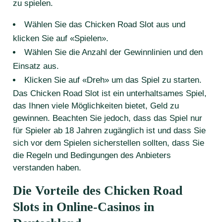
zu spielen.
Wählen Sie das Chicken Road Slot aus und
klicken Sie auf «Spielen».
Wählen Sie die Anzahl der Gewinnlinien und den
Einsatz aus.
Klicken Sie auf «Dreh» um das Spiel zu starten.
Das Chicken Road Slot ist ein unterhaltsames Spiel,
das Ihnen viele Möglichkeiten bietet, Geld zu
gewinnen. Beachten Sie jedoch, dass das Spiel nur
für Spieler ab 18 Jahren zugänglich ist und dass Sie
sich vor dem Spielen sicherstellen sollten, dass Sie
die Regeln und Bedingungen des Anbieters
verstanden haben.
Die Vorteile des Chicken Road
Slots in Online-Casinos in