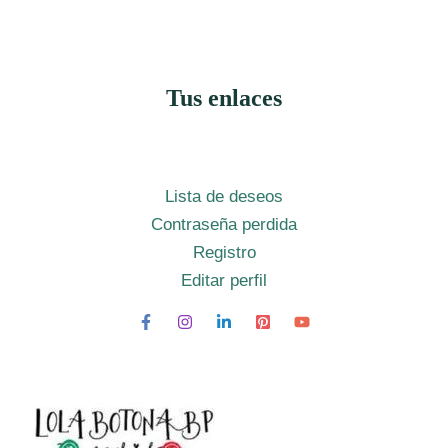
Tus enlaces
Lista de deseos
Contraseña perdida
Registro
Editar perfil