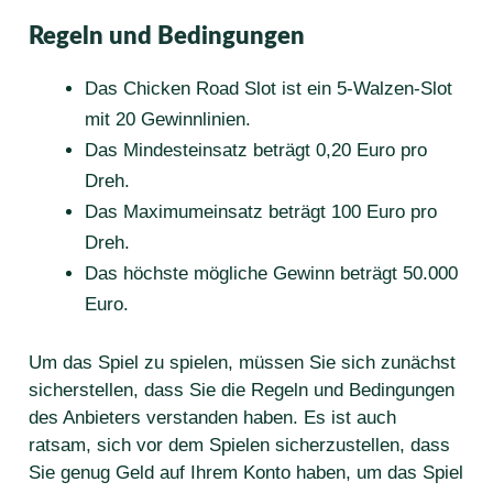
Regeln und Bedingungen
Das Chicken Road Slot ist ein 5-Walzen-Slot
mit 20 Gewinnlinien.
Das Mindesteinsatz beträgt 0,20 Euro pro
Dreh.
Das Maximumeinsatz beträgt 100 Euro pro
Dreh.
Das höchste mögliche Gewinn beträgt 50.000
Euro.
Um das Spiel zu spielen, müssen Sie sich zunächst
sicherstellen, dass Sie die Regeln und Bedingungen
des Anbieters verstanden haben. Es ist auch
ratsam, sich vor dem Spielen sicherzustellen, dass
Sie genug Geld auf Ihrem Konto haben, um das Spiel