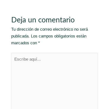
Deja un comentario
Tu dirección de correo electrónico no será
publicada.
Los campos obligatorios están
marcados con
*
Escribe
aquí...