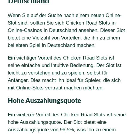
Deutschland
Wenn Sie auf der Suche nach einem neuen Online-
Slot sind, sollten Sie sich Chicken Road Slots in
Online-Casinos in Deutschland ansehen. Dieser Slot
bietet eine Vielzahl von Vorteilen, die ihn zu einem
beliebten Spiel in Deutschland machen.
Ein wichtiger Vorteil des Chicken Road Slots ist
seine einfache und intuitive Bedienung. Der Slot ist
leicht zu verstehen und zu spielen, selbst für
Anfänger. Dies macht ihn ideal für Spieler, die sich
mit Online-Slots vertraut machen möchten.
Hohe Auszahlungsquote
Ein weiterer Vorteil des Chicken Road Slots ist seine
hohe Auszahlungsquote. Der Slot bietet eine
Auszahlungsquote von 96,5%, was ihn zu einem