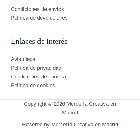
Condiciones de envíos
Política de devoluciones
Enlaces de interés
Aviso legal
Política de privacidad
Condiciones de compra
Política de cookies
Copyright © 2026 Mercería Creativa en
Madrid
Powered by Mercería Creativa en Madrid