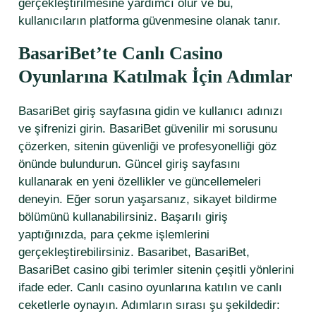
gerçekleştirilmesine yardımcı olur ve bu,
kullanıcıların platforma güvenmesine olanak tanır.
BasariBet’te Canlı Casino
Oyunlarına Katılmak İçin Adımlar
BasariBet giriş sayfasına gidin ve kullanıcı adınızı
ve şifrenizi girin. BasariBet güvenilir mi sorusunu
çözerken, sitenin güvenliği ve profesyonelliği göz
önünde bulundurun. Güncel giriş sayfasını
kullanarak en yeni özellikler ve güncellemeleri
deneyin. Eğer sorun yaşarsanız, sikayet bildirme
bölümünü kullanabilirsiniz. Başarılı giriş
yaptığınızda, para çekme işlemlerini
gerçekleştirebilirsiniz. Basaribet, BasariBet,
BasariBet casino gibi terimler sitenin çeşitli yönlerini
ifade eder. Canlı casino oyunlarına katılın ve canlı
ceketlerle oynayın. Adımların sırası şu şekildedir: