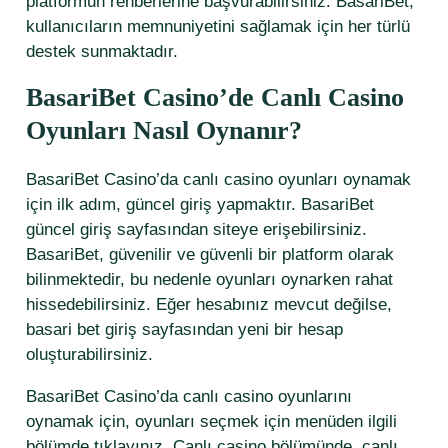
platformun rehberlerine başvurabilirsiniz. BasariBet,
kullanıcıların memnuniyetini sağlamak için her türlü
destek sunmaktadır.
BasariBet Casino’de Canlı Casino
Oyunları Nasıl Oynanır?
BasariBet Casino’da canlı casino oyunları oynamak
için ilk adım, güncel giriş yapmaktır. BasariBet
güncel giriş sayfasından siteye erişebilirsiniz.
BasariBet, güvenilir ve güvenli bir platform olarak
bilinmektedir, bu nedenle oyunları oynarken rahat
hissedebilirsiniz. Eğer hesabınız mevcut değilse,
basari bet giriş sayfasından yeni bir hesap
oluşturabilirsiniz.
BasariBet Casino’da canlı casino oyunlarını
oynamak için, oyunları seçmek için menüden ilgili
bölümde tıklayınız. Canlı casino bölümünde, canlı