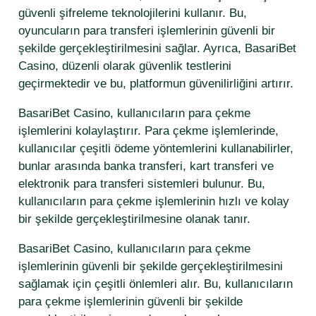
güvenli şifreleme teknolojilerini kullanır. Bu,
oyuncuların para transferi işlemlerinin güvenli bir
şekilde gerçekleştirilmesini sağlar. Ayrıca, BasariBet
Casino, düzenli olarak güvenlik testlerini
geçirmektedir ve bu, platformun güvenilirliğini artırır.
BasariBet Casino, kullanıcıların para çekme
işlemlerini kolaylaştırır. Para çekme işlemlerinde,
kullanıcılar çeşitli ödeme yöntemlerini kullanabilirler,
bunlar arasında banka transferi, kart transferi ve
elektronik para transferi sistemleri bulunur. Bu,
kullanıcıların para çekme işlemlerinin hızlı ve kolay
bir şekilde gerçekleştirilmesine olanak tanır.
BasariBet Casino, kullanıcıların para çekme
işlemlerinin güvenli bir şekilde gerçekleştirilmesini
sağlamak için çeşitli önlemleri alır. Bu, kullanıcıların
para çekme işlemlerinin güvenli bir şekilde