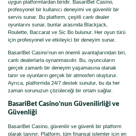
uygun platformlardan biridir. BasariBet Casino,
profesyonel bir kullanıcı deneyimi ve güvenilir bir
servis sunar. Bu platform, çeşitli canlı dealer
oyunlarını sunar, bunlar arasında Blackjack,
Roulette, Baccarat ve Sic Bo bulunur. Her oyun türü
için profesyonel ve etkileyici bir deneyim sunar.
BasariBet Casino’nun en önemli avantajlarından biri,
canlı dealerlarla oynanmasıdır. Bu, oyuncuların
gerçek zamanlı bir deneyim yaşamasına olanak
tanır ve oyunların gerçek bir atmosferi oluşturur.
Ayrıca, platformda 24/7 destek sunulur, bu da her
zaman sorunuzun çözüleceği bir ortam sağlar.
BasariBet Casino’nun Güvenilirliği ve
Güvenliği
BasariBet Casino, güvenilir ve güvenli bir platform
olarak tanınır. Platform, tüm finansal işlemler için en