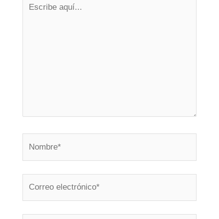
aquí...
Nombre*
Correo
electrónico*