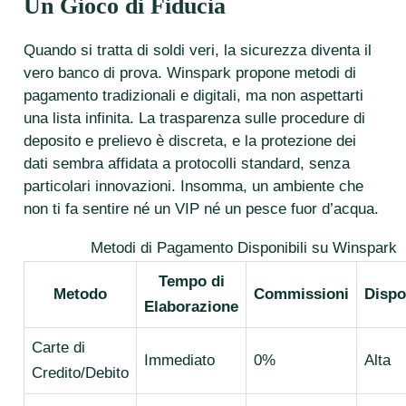
Un Gioco di Fiducia
Quando si tratta di soldi veri, la sicurezza diventa il
vero banco di prova. Winspark propone metodi di
pagamento tradizionali e digitali, ma non aspettarti
una lista infinita. La trasparenza sulle procedure di
deposito e prelievo è discreta, e la protezione dei
dati sembra affidata a protocolli standard, senza
particolari innovazioni. Insomma, un ambiente che
non ti fa sentire né un VIP né un pesce fuor d’acqua.
Metodi di Pagamento Disponibili su Winspark
Tempo di
Metodo
Commissioni
Dispo
Elaborazione
Carte di
Immediato
0%
Alta
Credito/Debito