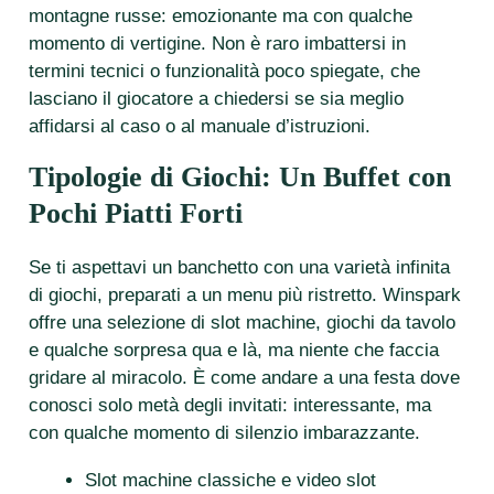
montagne russe: emozionante ma con qualche
momento di vertigine. Non è raro imbattersi in
termini tecnici o funzionalità poco spiegate, che
lasciano il giocatore a chiedersi se sia meglio
affidarsi al caso o al manuale d’istruzioni.
Tipologie di Giochi: Un Buffet con
Pochi Piatti Forti
Se ti aspettavi un banchetto con una varietà infinita
di giochi, preparati a un menu più ristretto. Winspark
offre una selezione di slot machine, giochi da tavolo
e qualche sorpresa qua e là, ma niente che faccia
gridare al miracolo. È come andare a una festa dove
conosci solo metà degli invitati: interessante, ma
con qualche momento di silenzio imbarazzante.
Slot machine classiche e video slot