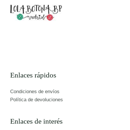
Enlaces rápidos
Condiciones de envíos
Política de devoluciones
Enlaces de interés