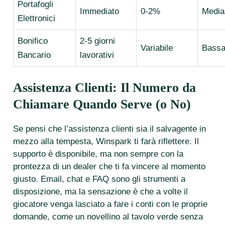
Portafogli
Immediato
0-2%
Media
Elettronici
Bonifico
2-5 giorni
Variabile
Bass
Bancario
lavorativi
Assistenza Clienti: Il Numero da
Chiamare Quando Serve (o No)
Se pensi che l’assistenza clienti sia il salvagente in
mezzo alla tempesta, Winspark ti farà riflettere. Il
supporto è disponibile, ma non sempre con la
prontezza di un dealer che ti fa vincere al momento
giusto. Email, chat e FAQ sono gli strumenti a
disposizione, ma la sensazione è che a volte il
giocatore venga lasciato a fare i conti con le proprie
domande, come un novellino al tavolo verde senza