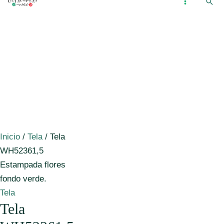
Busc
Ir
...
MAIN
al
MENU
contenido
Inicio
/
Tela
/ Tela
WH52361,5
Estampada flores
fondo verde.
Tela
Tela