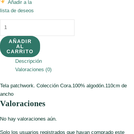
Añadir a la
lista de deseos
Tela
WH52361,5
Estampada
AÑADIR
AL
flores
CARRITO
fondo
Descripción
verde.
Valoraciones (0)
cantidad
Tela patchwork. Colección Cora.100% algodón.110cm de
ancho
Valoraciones
No hay valoraciones aún.
Solo los usuarios registrados que hayan comprado este