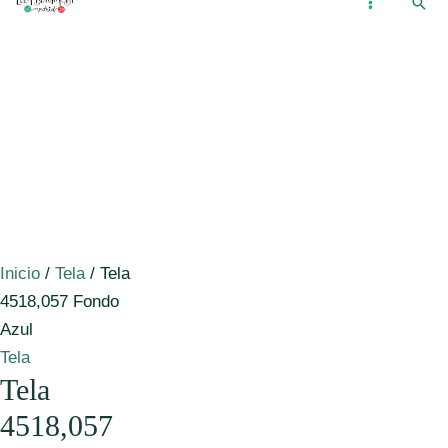
Busc
Ir
...
MAIN
al
MENU
contenido
Inicio
/
Tela
/ Tela
4518,057 Fondo
Azul
Tela
Tela
4518,057