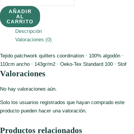
4518,057
Fondo
AÑADIR
AL
Azul
CARRITO
cantidad
Descripción
Valoraciones (0)
Tejido patchwork quilters coordination · 100% algodón ·
110cm ancho · 143gr/m2 · Oeko-Tex Standard 100 · Stof
Valoraciones
No hay valoraciones aún.
Solo los usuarios registrados que hayan comprado este
producto pueden hacer una valoración.
Productos relacionados