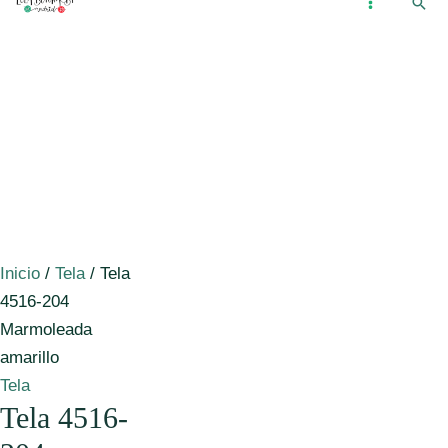
Busc
Ir
...
MAIN
al
MENU
contenido
Inicio
/
Tela
/ Tela
4516-204
Marmoleada
amarillo
Tela
Tela 4516-