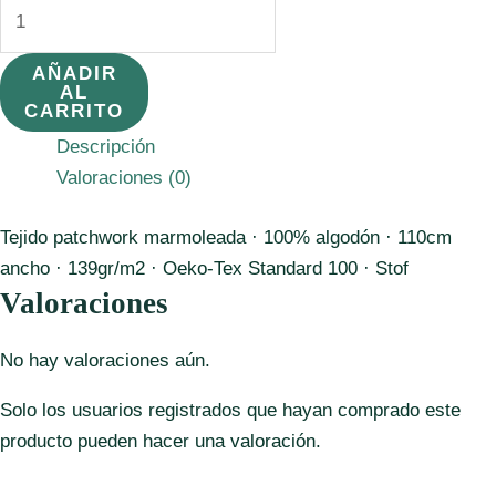
Tela
4516-
204
AÑADIR
AL
Marmoleada
CARRITO
amarillo
Descripción
cantidad
Valoraciones (0)
Tejido patchwork marmoleada · 100% algodón · 110cm
ancho · 139gr/m2 · Oeko-Tex Standard 100 · Stof
Valoraciones
No hay valoraciones aún.
Solo los usuarios registrados que hayan comprado este
producto pueden hacer una valoración.