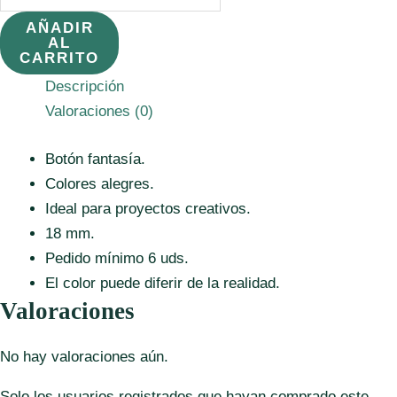
18
AÑADIR
AL
mm.
CARRITO
cantidad
Descripción
Valoraciones (0)
Botón fantasía.
Colores alegres.
Ideal para proyectos creativos.
18 mm.
Pedido mínimo 6 uds.
El color puede diferir de la realidad.
Valoraciones
No hay valoraciones aún.
Solo los usuarios registrados que hayan comprado este