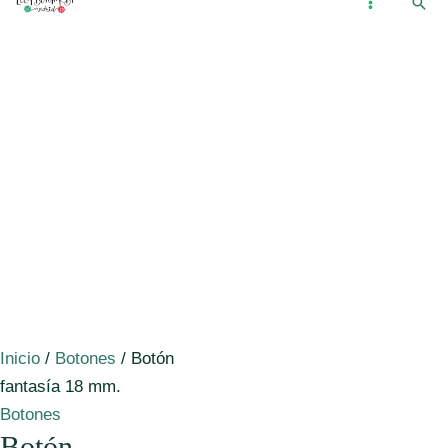
Busc
Ir
...
MAIN
al
MENU
contenido
Inicio
/
Botones
/ Botón
fantasía 18 mm.
Botones
Botón