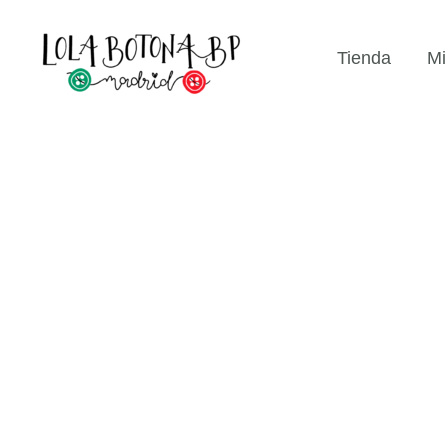
Ir
...
al
Tienda
Mi
contenido