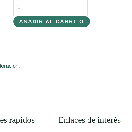
Marcador
Frixión
Pilot
AÑADIR AL CARRITO
cantidad
loración.
es rápidos
Enlaces de interés