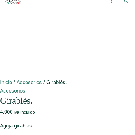
Busc
Ir
...
MAIN
al
MENU
contenido
Inicio
/
Accesorios
/ Girabiés.
Accesorios
Girabiés.
4,00
€
iva incluido
Aguja girabiés.