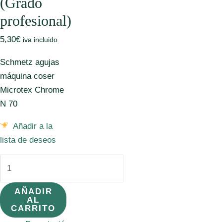
(Grado
profesional)
5,30
€
iva incluido
Schmetz agujas
máquina coser
Microtex Chrome
N 70
Añadir a la
lista de deseos
Agujas
Schmetz
punta
AÑADIR
AL
aguda
CARRITO
para