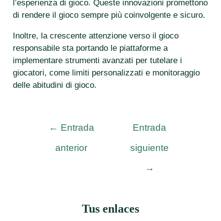
l’esperienza di gioco. Queste innovazioni promettono
di rendere il gioco sempre più coinvolgente e sicuro.
Inoltre, la crescente attenzione verso il gioco
responsabile sta portando le piattaforme a
implementare strumenti avanzati per tutelare i
giocatori, come limiti personalizzati e monitoraggio
delle abitudini di gioco.
Navegación
←
Entrada
Entrada
de
anterior
siguiente
entradas
→
Tus enlaces