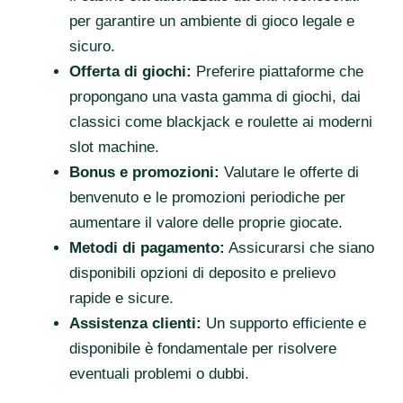
per garantire un ambiente di gioco legale e
sicuro.
Offerta di giochi:
Preferire piattaforme che
propongano una vasta gamma di giochi, dai
classici come blackjack e roulette ai moderni
slot machine.
Bonus e promozioni:
Valutare le offerte di
benvenuto e le promozioni periodiche per
aumentare il valore delle proprie giocate.
Metodi di pagamento:
Assicurarsi che siano
disponibili opzioni di deposito e prelievo
rapide e sicure.
Assistenza clienti:
Un supporto efficiente e
disponibile è fondamentale per risolvere
eventuali problemi o dubbi.