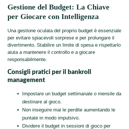
Gestione del Budget: La Chiave
per Giocare con Intelligenza
Una gestione oculata del proprio budget è essenziale
per evitare spiacevoli sorprese e per prolungare il
divertimento. Stabilire un limite di spesa e rispettarlo
aiuta a mantenere il controllo e a giocare
responsabilmente.
Consigli pratici per il bankroll
management
Impostare un budget settimanale o mensile da
destinare al gioco.
Non inseguire mai le perdite aumentando le
puntate in modo impulsivo.
Dividere il budget in sessioni di gioco per