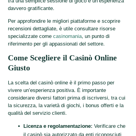
tra una semplice sessione di gioco e un’esperienza
davvero gratificante.
Per approfondire le migliori piattaforme e scoprire
recensioni dettagliate, è utile consultare risorse
specializzate come
casinomania
, un punto di
riferimento per gli appassionati del settore.
Come Scegliere il Casinò Online
Giusto
La scelta del casinò online è il primo passo per
vivere un’esperienza positiva. È importante
considerare diversi fattori prima di iscriversi, tra cui
la sicurezza, la varietà di giochi, i bonus offerti e la
qualità del servizio clienti.
Licenza e regolamentazione:
Verificare che
il casinò sia autorizzato da enti riconosciuti