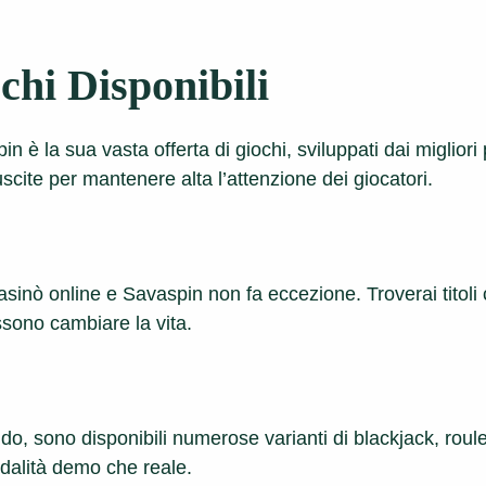
hi Disponibili
n è la sua vasta offerta di giochi, sviluppati dai migliori
ite per mantenere alta l’attenzione dei giocatori.
asinò online e Savaspin non fa eccezione. Troverai titoli c
sono cambiare la vita.
vido, sono disponibili numerose varianti di blackjack, roul
odalità demo che reale.