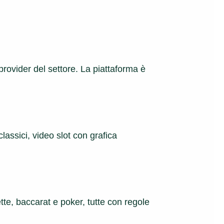
 provider del settore. La piattaforma è
lassici, video slot con grafica
ette, baccarat e poker, tutte con regole