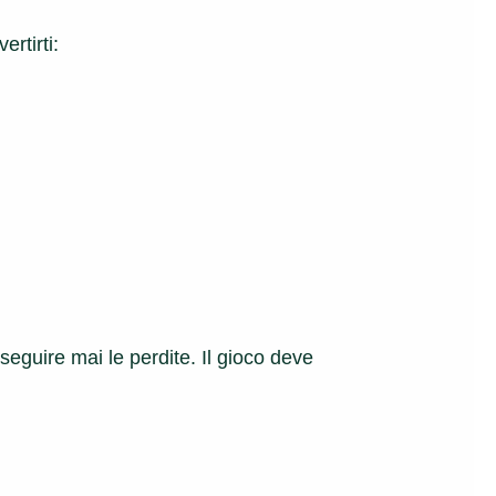
rtirti:
eguire mai le perdite. Il gioco deve