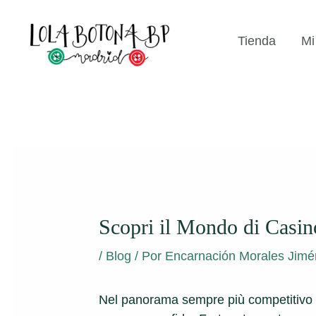
Ir
...
al
Tienda
Mi
contenido
Scopri il Mondo di Casin
/
Blog
/ Por
Encarnación Morales Jim
Nel panorama sempre più competitivo de