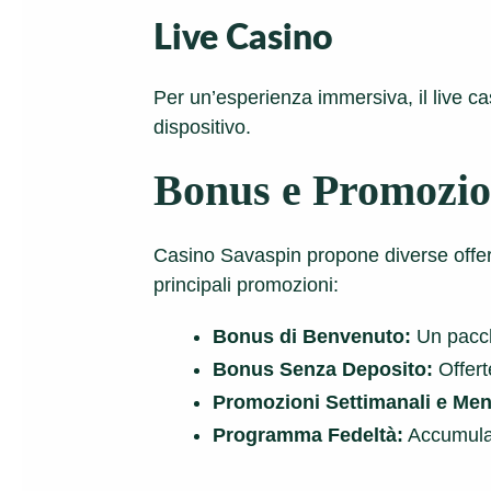
Live Casino
Per un’esperienza immersiva, il live ca
dispositivo.
Bonus e Promozio
Casino Savaspin propone diverse offerte
principali promozioni:
Bonus di Benvenuto:
Un pacche
Bonus Senza Deposito:
Offert
Promozioni Settimanali e Mens
Programma Fedeltà:
Accumuland