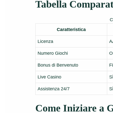
Tabella Comparati
C
Caratteristica
Licenza
A
Numero Giochi
O
Bonus di Benvenuto
F
Live Casino
S
Assistenza 24/7
S
Come Iniziare a G