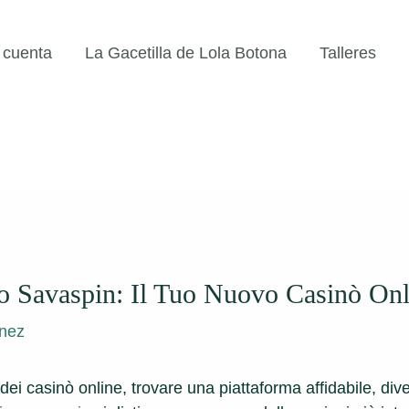
 cuenta
La Gacetilla de Lola Botona
Talleres
o Savaspin: Il Tuo Nuovo Casinò Onli
énez
i casinò online, trovare una piattaforma affidabile, dive