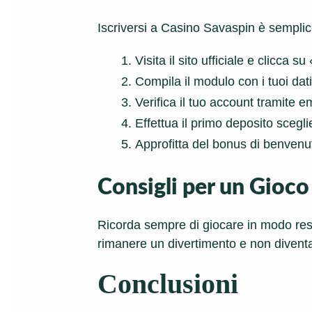
Iscriversi a Casino Savaspin è semplice
Visita il sito ufficiale e clicca su
Compila il modulo con i tuoi dat
Verifica il tuo account tramite 
Effettua il primo deposito scegl
Approfitta del bonus di benvenuto
Consigli per un Gioc
Ricorda sempre di giocare in modo respo
rimanere un divertimento e non diventar
Conclusioni