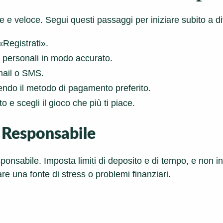
 e veloce. Segui questi passaggi per iniziare subito a dive
 «Registrati».
i personali in modo accurato.
email o SMS.
iendo il metodo di pagamento preferito.
 e scegli il gioco che più ti piace.
o Responsabile
nsabile. Imposta limiti di deposito e di tempo, e non ins
e una fonte di stress o problemi finanziari.