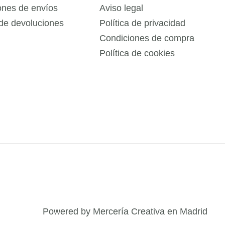
ones de envíos
Aviso legal
 de devoluciones
Política de privacidad
Condiciones de compra
Política de cookies
Powered by Mercería Creativa en Madrid