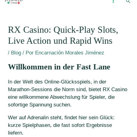
Busc
Ir
...
MAIN
al
MENU
contenido
RX Casino: Quick‑Play Slots,
Live Action und Rapid Wins
/
Blog
/ Por
Encarnación Morales Jiménez
Willkommen in der Fast Lane
In der Welt des Online-Glücksspiels, in der
Marathon-Sessions die Norm sind, bietet RX Casino
eine willkommene Abwechslung für Spieler, die
sofortige Spannung suchen.
Wer auf Adrenalin steht, findet hier sein Glück:
kurze Spielphasen, die fast sofort Ergebnisse
liefern.