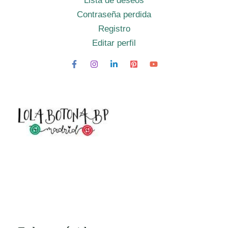
Lista de deseos
Contraseña perdida
Registro
Editar perfil