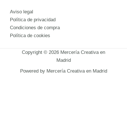
Aviso legal
Política de privacidad
Condiciones de compra
Política de cookies
Copyright © 2026 Mercería Creativa en
Madrid
Powered by Mercería Creativa en Madrid