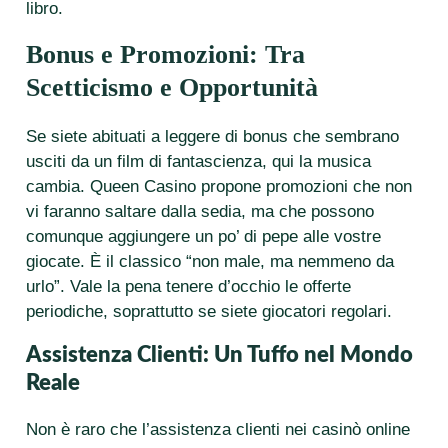
libro.
Bonus e Promozioni: Tra
Scetticismo e Opportunità
Se siete abituati a leggere di bonus che sembrano
usciti da un film di fantascienza, qui la musica
cambia. Queen Casino propone promozioni che non
vi faranno saltare dalla sedia, ma che possono
comunque aggiungere un po’ di pepe alle vostre
giocate. È il classico “non male, ma nemmeno da
urlo”. Vale la pena tenere d’occhio le offerte
periodiche, soprattutto se siete giocatori regolari.
Assistenza Clienti: Un Tuffo nel Mondo
Reale
Non è raro che l’assistenza clienti nei casinò online