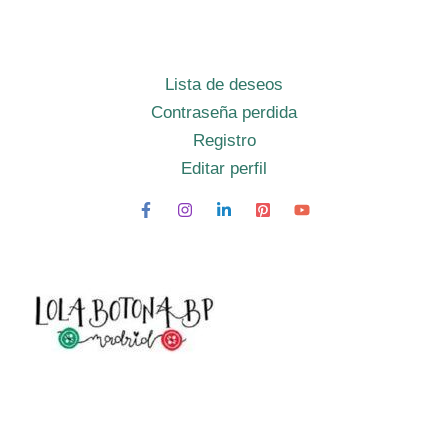
Lista de deseos
Contraseña perdida
Registro
Editar perfil