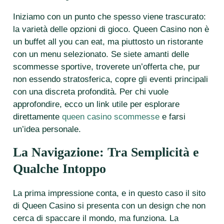
Iniziamo con un punto che spesso viene trascurato:
la varietà delle opzioni di gioco. Queen Casino non è
un buffet all you can eat, ma piuttosto un ristorante
con un menu selezionato. Se siete amanti delle
scommesse sportive, troverete un’offerta che, pur
non essendo stratosferica, copre gli eventi principali
con una discreta profondità. Per chi vuole
approfondire, ecco un link utile per esplorare
direttamente
queen casino scommesse
e farsi
un’idea personale.
La Navigazione: Tra Semplicità e
Qualche Intoppo
La prima impressione conta, e in questo caso il sito
di Queen Casino si presenta con un design che non
cerca di spaccare il mondo, ma funziona. La