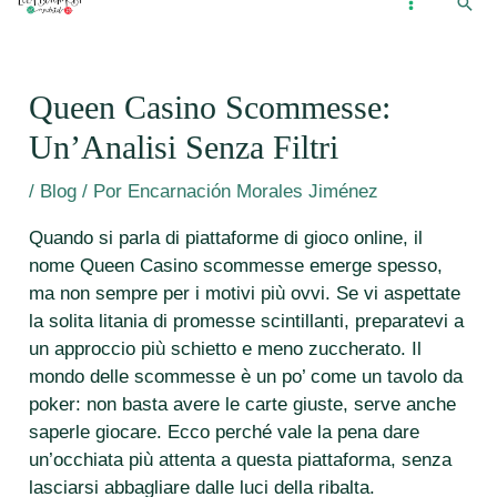
Busc
Ir
...
MAIN
al
MENU
contenido
Queen Casino Scommesse:
Un’Analisi Senza Filtri
/
Blog
/ Por
Encarnación Morales Jiménez
Quando si parla di piattaforme di gioco online, il
nome Queen Casino scommesse emerge spesso,
ma non sempre per i motivi più ovvi. Se vi aspettate
la solita litania di promesse scintillanti, preparatevi a
un approccio più schietto e meno zuccherato. Il
mondo delle scommesse è un po’ come un tavolo da
poker: non basta avere le carte giuste, serve anche
saperle giocare. Ecco perché vale la pena dare
un’occhiata più attenta a questa piattaforma, senza
lasciarsi abbagliare dalle luci della ribalta.