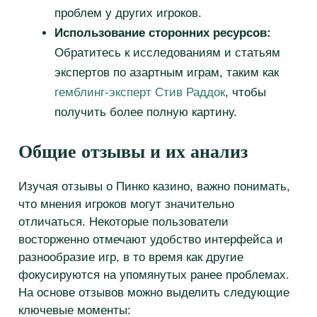
проблем у других игроков.
Использование сторонних ресурсов:
Обратитесь к исследованиям и статьям
экспертов по азартным играм, таким как
гемблинг-эксперт Стив Раддок
, чтобы
получить более полную картину.
Общие отзывы и их анализ
Изучая отзывы о Пинко казино, важно понимать,
что мнения игроков могут значительно
отличаться. Некоторые пользователи
восторженно отмечают удобство интерфейса и
разнообразие игр, в то время как другие
фокусируются на упомянутых ранее проблемах.
На основе отзывов можно выделить следующие
ключевые моменты: