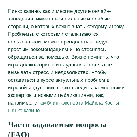
Пинко казино, как и многие другие онлайн-
заведения, имеет свои сильные и слабые
стороны, о которых важно знать каждому игроку.
Проблемы, с которыми сталкиваются
пользователи, можно преодолеть, следуя
простым рекомендациям и не стесняясь
обращаться за помощью. Важно помнить, что
игра должна приносить удовольствие, а не
вызывать стресс и недовольство. Чтобы
оставаться в курсе актуальных проблем в
игровой индустрии, стоит следить за мнениями
экспертов и новыми публикациями, как,
например, у
гемблинг-эксперта Майкла Косты
Пинко казино
.
Часто задаваемые вопросы
(FAQ)