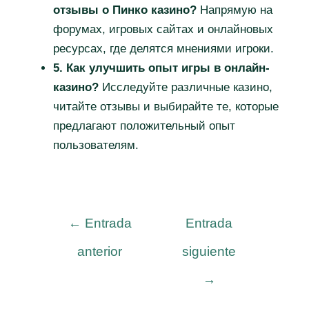
отзывы о Пинко казино?
Напрямую на
форумах, игровых сайтах и онлайновых
ресурсах, где делятся мнениями игроки.
5. Как улучшить опыт игры в онлайн-
казино?
Исследуйте различные казино,
читайте отзывы и выбирайте те, которые
предлагают положительный опыт
пользователям.
Navegación
←
Entrada
Entrada
de
anterior
siguiente
entradas
→