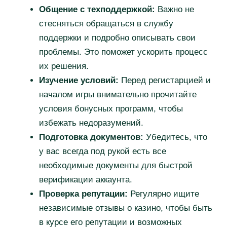
Общение с техподдержкой:
Важно не
стесняться обращаться в службу
поддержки и подробно описывать свои
проблемы. Это поможет ускорить процесс
их решения.
Изучение условий:
Перед регистарцией и
началом игры внимательно прочитайте
условия бонусных программ, чтобы
избежать недоразумений.
Подготовка документов:
Убедитесь, что
у вас всегда под рукой есть все
необходимые документы для быстрой
верификации аккаунта.
Проверка репутации:
Регулярно ищите
независимые отзывы о казино, чтобы быть
в курсе его репутации и возможных