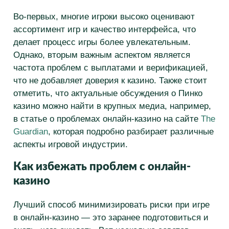
Во-первых, многие игроки высоко оценивают
ассортимент игр и качество интерфейса, что
делает процесс игры более увлекательным.
Однако, вторым важным аспектом является
частота проблем с выплатами и верификацией,
что не добавляет доверия к казино. Также стоит
отметить, что актуальные обсуждения о Пинко
казино можно найти в крупных медиа, например,
в статье о проблемах онлайн-казино на сайте
The
Guardian
, которая подробно разбирает различные
аспекты игровой индустрии.
Как избежать проблем с онлайн-
казино
Лучший способ минимизировать риски при игре
в онлайн-казино — это заранее подготовиться и