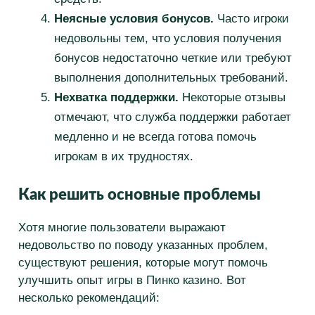
Неясные условия бонусов.
Часто игроки
недовольны тем, что условия получения
бонусов недостаточно четкие или требуют
выполнения дополнительных требований.
Нехватка поддержки.
Некоторые отзывы
отмечают, что служба поддержки работает
медленно и не всегда готова помочь
игрокам в их трудностях.
Как решить основные проблемы
Хотя многие пользователи выражают
недовольство по поводу указанных проблем,
существуют решения, которые могут помочь
улучшить опыт игры в Пинко казино. Вот
несколько рекомендаций: