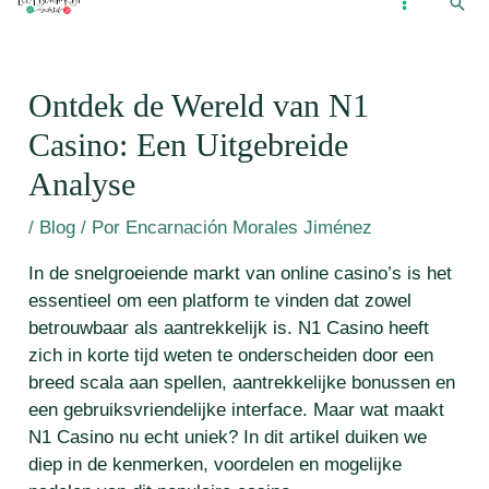
Busc
Ir
...
MAIN
al
MENU
contenido
Ontdek de Wereld van N1
Casino: Een Uitgebreide
Analyse
/
Blog
/ Por
Encarnación Morales Jiménez
In de snelgroeiende markt van online casino’s is het
essentieel om een platform te vinden dat zowel
betrouwbaar als aantrekkelijk is. N1 Casino heeft
zich in korte tijd weten te onderscheiden door een
breed scala aan spellen, aantrekkelijke bonussen en
een gebruiksvriendelijke interface. Maar wat maakt
N1 Casino nu echt uniek? In dit artikel duiken we
diep in de kenmerken, voordelen en mogelijke