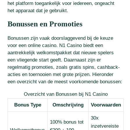
het platform toegankelijk voor iedereen, ongeacht
het apparaat dat je gebruikt.
Bonussen en Promoties
Bonussen zijn vaak doorslaggevend bij de keuze
voor een online casino. N1 Casino biedt een
aantrekkelijk welkomstpakket dat nieuwe spelers
een vliegende start geeft. Daarnaast zijn er
regelmatig promoties, zoals gratis spins, cashback-
acties en toernooien met grote prijzen. Hieronder
een overzicht van de meest voorkomende bonussen:
Overzicht van Bonussen bij N1 Casino
Bonus Type
Omschrijving
Voorwaarden
30x
100% bonus tot
inzetvereiste