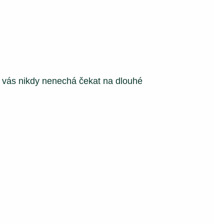
ň vás nikdy nenechá čekat na dlouhé