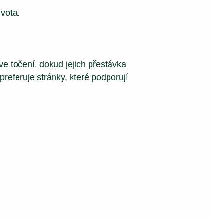
vota.
e točení, dokud jejich přestávka
referuje stránky, které podporují