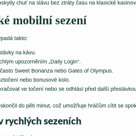
skytly chuť na slávu bez ztráty času na klasické kasinov
ké mobilní sezení
padá takto:
stávky na kávu.
ychlým upozorněním „Daily Login“.
 – často Sweet Bonanza nebo Gates of Olympus.
oztočení nebo bonusové kolo.
račovat ve točení nebo se odhlásí před další přestávko
skončil do pěti minut, což umožňuje hráčům cítit se spok
v rychlých sezeních