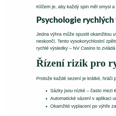
Klíčem je, aby každý spin měl smysl 
Psychologie rychlých
Jedna výhra může spustit okamžitou uv
neskončí. Tento vysokorychlostní zpět
rychlé výsledky – NV Casino to zvládá 
Řízení rizik pro r
Protože každé sezení je krátké, hráči př
Sázky jsou nízké – často mezi €
Automatické sázení v aplikaci 
Okamžité vyplacení po výhře za