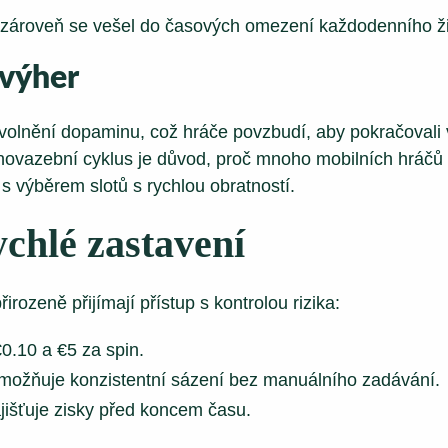
a zároveň se vešel do časových omezení každodenního ži
 výher
olnění dopaminu, což hráče povzbudí, aby pokračovali v
novazební cyklus je důvod, proč mnoho mobilních hráčů p
s výběrem slotů s rychlou obratností.
ychlé zastavení
irozeně přijímají přístup s kontrolou rizika:
0.10 a €5 za spin.
umožňuje konzistentní sázení bez manuálního zadávání.
jišťuje zisky před koncem času.