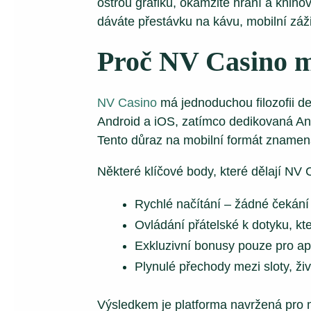
ostrou grafiku, okamžité hraní a knih
dáváte přestávku na kávu, mobilní záži
Proč NV Casino m
NV Casino
má jednoduchou filozofii de
Android a iOS, zatímco dedikovaná An
Tento důraz na mobilní formát znamená, 
Některé klíčové body, které dělají NV
Rychlé načítání – žádné čekání 
Ovládání přátelské k dotyku, kt
Exkluzivní bonusy pouze pro apl
Plynulé přechody mezi sloty, ži
Výsledkem je platforma navržená pro m