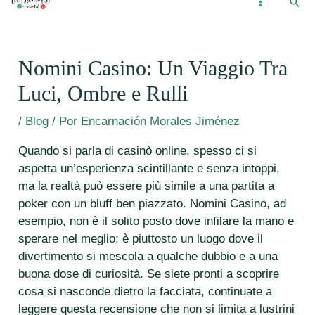
Busc
Ir
...
MAIN
al
MENU
contenido
Nomini Casino: Un Viaggio Tra
Luci, Ombre e Rulli
/
Blog
/ Por
Encarnación Morales Jiménez
Quando si parla di casinò online, spesso ci si
aspetta un’esperienza scintillante e senza intoppi,
ma la realtà può essere più simile a una partita a
poker con un bluff ben piazzato. Nomini Casino, ad
esempio, non è il solito posto dove infilare la mano e
sperare nel meglio; è piuttosto un luogo dove il
divertimento si mescola a qualche dubbio e a una
buona dose di curiosità. Se siete pronti a scoprire
cosa si nasconde dietro la facciata, continuate a
leggere questa recensione che non si limita a lustrini