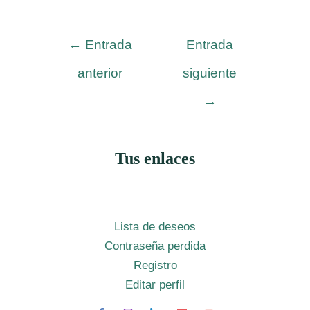
Navegación
←
Entrada
Entrada
de
anterior
siguiente
entradas
→
Tus enlaces
Lista de deseos
Contraseña perdida
Registro
Editar perfil