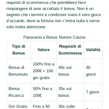
requisiti di scommessa che potrebbero farvi
rimpiangere di aver accettato il bonus. Non è un
segreto che i termini e condizioni siano il vero gioco
d’azzardo, dove la fortuna non c’entra nulla e serve
solo molta attenzione.
Panoramica Bonus Nomini Casino
Tipo di
Requisiti di
Valore
Validità
Bonus
Scommessa
100% fino a
Bonus di
40x sul
30
200€ + 100
Benvenuto
bonus
giorni
giri gratis
Bonus
50% fino a
35x sul
7 giorni
Ricarica
100€
bonus
Giri Gratis
Fino a 50
30x sulle