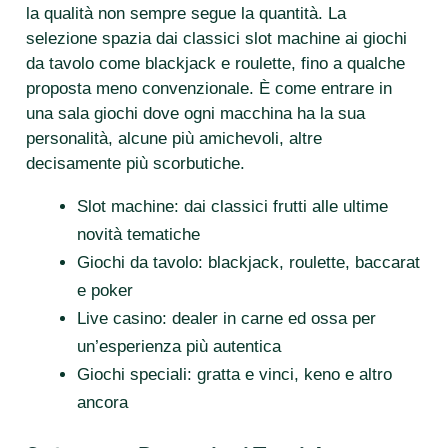
la qualità non sempre segue la quantità. La
selezione spazia dai classici slot machine ai giochi
da tavolo come blackjack e roulette, fino a qualche
proposta meno convenzionale. È come entrare in
una sala giochi dove ogni macchina ha la sua
personalità, alcune più amichevoli, altre
decisamente più scorbutiche.
Slot machine: dai classici frutti alle ultime
novità tematiche
Giochi da tavolo: blackjack, roulette, baccarat
e poker
Live casino: dealer in carne ed ossa per
un’esperienza più autentica
Giochi speciali: gratta e vinci, keno e altro
ancora