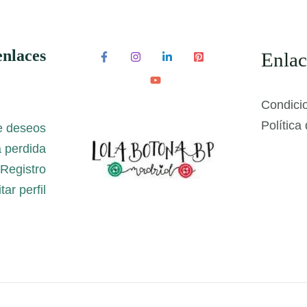
enlaces
Enlac
Condici
Política
e deseos
 perdida
Registro
tar perfil