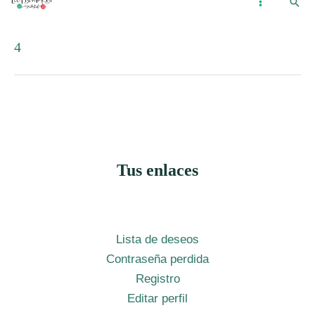
Busc
Ir
...
MAIN
al
MENU
4
contenido
Tus enlaces
Lista de deseos
Contraseña perdida
Registro
Editar perfil