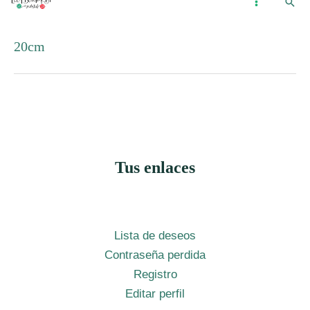
Busc
Ir
...
MAIN
al
MENU
20cm
contenido
Tus enlaces
Lista de deseos
Contraseña perdida
Registro
Editar perfil