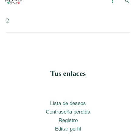
Busc
Ir
...
MAIN
al
MENU
2
contenido
Tus enlaces
Lista de deseos
Contraseña perdida
Registro
Editar perfil