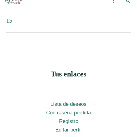
Busc
Ir
...
MAIN
al
MENU
15
contenido
Tus enlaces
Lista de deseos
Contraseña perdida
Registro
Editar perfil