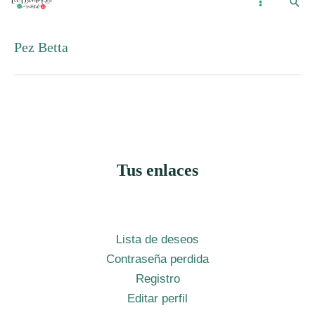
Busc
Ir
...
MAIN
al
MENU
Pez Betta
contenido
Tus enlaces
Lista de deseos
Contraseña perdida
Registro
Editar perfil