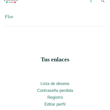
Busc
Ir
...
MAIN
al
MENU
Flor
contenido
Tus enlaces
Lista de deseos
Contraseña perdida
Registro
Editar perfil