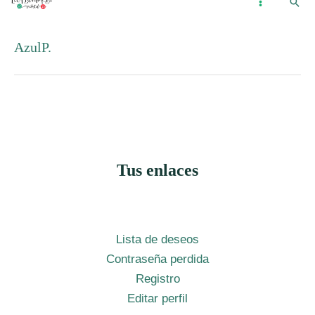
Busc
Ir
...
MAIN
al
MENU
AzulP.
contenido
Tus enlaces
Lista de deseos
Contraseña perdida
Registro
Editar perfil