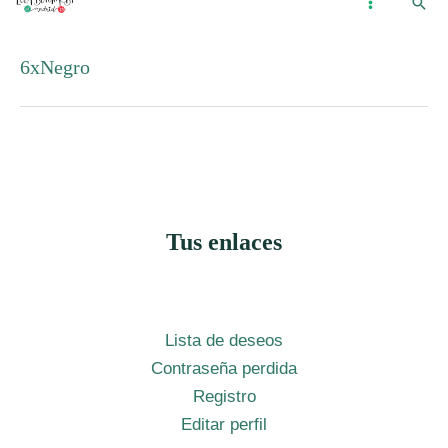
Busc
Ir
...
MAIN
al
MENU
6xNegro
contenido
Tus enlaces
Lista de deseos
Contraseña perdida
Registro
Editar perfil