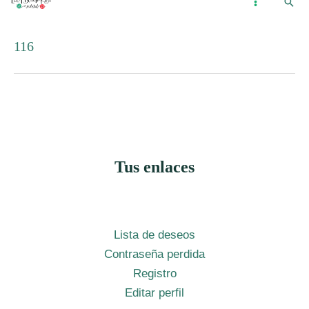
Busc
Ir
...
MAIN
al
MENU
116
contenido
Tus enlaces
Lista de deseos
Contraseña perdida
Registro
Editar perfil