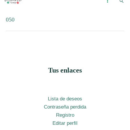
Busc
Ir
...
MAIN
al
MENU
050
contenido
Tus enlaces
Lista de deseos
Contraseña perdida
Registro
Editar perfil