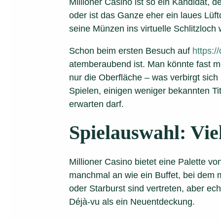
Millioner Casino ist so ein Kandidat, 
oder ist das Ganze eher ein laues Lüf
seine Münzen ins virtuelle Schlitzloch w
Schon beim ersten Besuch auf
https:/
atemberaubend ist. Man könnte fast me
nur die Oberfläche – was verbirgt sic
Spielen, einigen weniger bekannten Ti
erwarten darf.
Spielauswahl: Viel
Millioner Casino bietet eine Palette v
manchmal an wie ein Buffet, bei dem m
oder Starburst sind vertreten, aber e
Déjà-vu als ein Neuentdeckung.