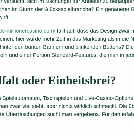
der versucht, sich im Dschungel der Anbieter zu behaupte
tchen im Sturm der Glücksspielbranche? Ein genauerer Bl
irft.
/de-millionercasino.com/
fällt auf, dass das Design zwar 
inen, hier wurde mehr Zeit in das Marketing als in die N
h hinter den bunten Bannern und blinkenden Buttons? Die
teln und einer Portion Standard-Features, die man in j
falt oder Einheitsbrei?
on Spielautomaten, Tischspielen und Live-Casino-Optionen
an zwar viel sieht, aber nichts wirklich schmeckt. Die 
chte Überraschungen sucht man vergebens. Für den erfah