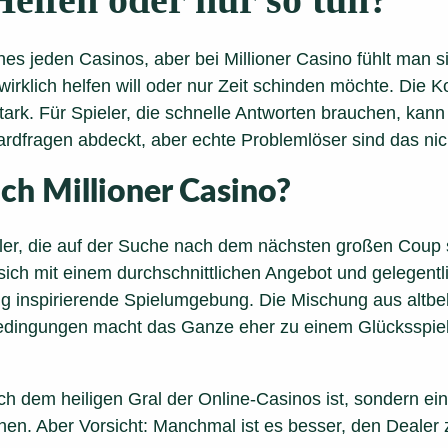
nes jeden Casinos, aber bei Millioner Casino fühlt man
 wirklich helfen will oder nur Zeit schinden möchte. Die
rk. Für Spieler, die schnelle Antworten brauchen, kann 
ardfragen abdeckt, aber echte Problemlöser sind das nic
ich Millioner Casino?
oller, die auf der Suche nach dem nächsten großen Coup s
ich mit einem durchschnittlichen Angebot und gelegentl
nig inspirierende Spielumgebung. Die Mischung aus altbe
dingungen macht das Ganze eher zu einem Glücksspiel 
ch dem heiligen Gral der Online-Casinos ist, sondern e
hen. Aber Vorsicht: Manchmal ist es besser, den Dealer