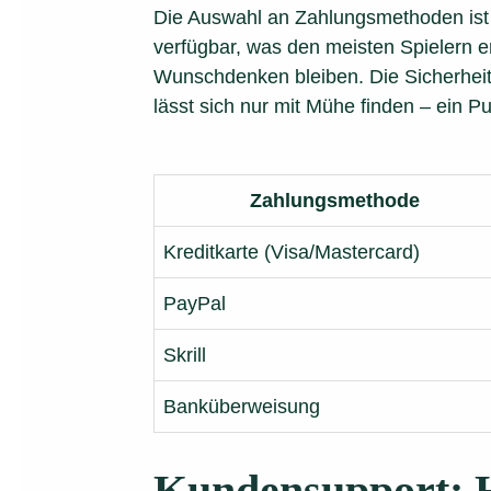
Die Auswahl an Zahlungsmethoden ist 
verfügbar, was den meisten Spielern e
Wunschdenken bleiben. Die Sicherheit
lässt sich nur mit Mühe finden – ein P
Zahlungsmethode
Kreditkarte (Visa/Mastercard)
PayPal
Skrill
Banküberweisung
Kundensupport: H