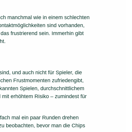
 sich manchmal wie in einem schlechten
 Kontaktmöglichkeiten sind vorhanden,
das frustrierend sein. Immerhin gibt
ht.
ind, und auch nicht für Spieler, die
ichen Frustmomenten zufriedengibt,
kannten Spielen, durchschnittlichem
mit erhöhtem Risiko – zumindest für
infach mal ein paar Runden drehen
 zu beobachten, bevor man die Chips