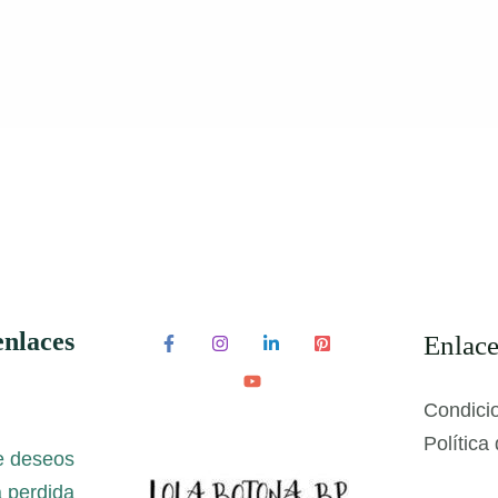
enlaces
Enlace
Condici
Política
e deseos
 perdida