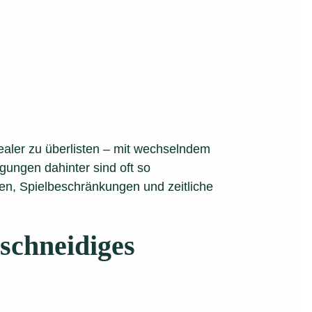
ealer zu überlisten – mit wechselndem
gungen dahinter sind oft so
gen, Spielbeschränkungen und zeitliche
schneidiges