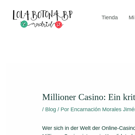
Ir
...
al
Tienda
Mi
contenido
Millioner Casino: Ein kri
/
Blog
/ Por
Encarnación Morales Jim
Wer sich in der Welt der Online-Casin