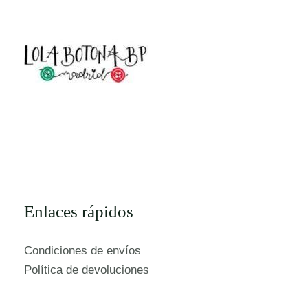
Enlaces rápidos
Condiciones de envíos
Política de devoluciones