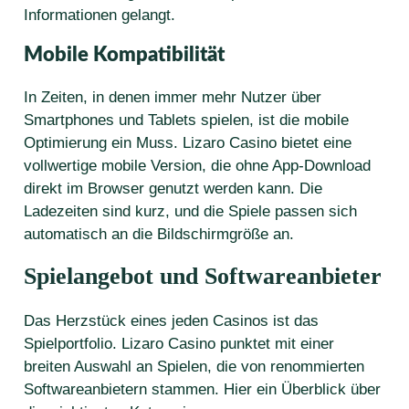
Informationen gelangt.
Mobile Kompatibilität
In Zeiten, in denen immer mehr Nutzer über
Smartphones und Tablets spielen, ist die mobile
Optimierung ein Muss. Lizaro Casino bietet eine
vollwertige mobile Version, die ohne App-Download
direkt im Browser genutzt werden kann. Die
Ladezeiten sind kurz, und die Spiele passen sich
automatisch an die Bildschirmgröße an.
Spielangebot und Softwareanbieter
Das Herzstück eines jeden Casinos ist das
Spielportfolio. Lizaro Casino punktet mit einer
breiten Auswahl an Spielen, die von renommierten
Softwareanbietern stammen. Hier ein Überblick über