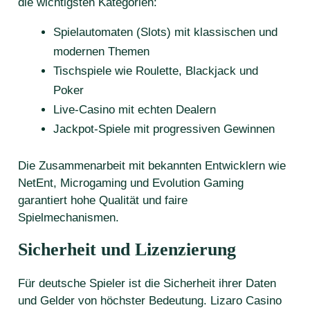
die wichtigsten Kategorien:
Spielautomaten (Slots) mit klassischen und
modernen Themen
Tischspiele wie Roulette, Blackjack und
Poker
Live-Casino mit echten Dealern
Jackpot-Spiele mit progressiven Gewinnen
Die Zusammenarbeit mit bekannten Entwicklern wie
NetEnt, Microgaming und Evolution Gaming
garantiert hohe Qualität und faire
Spielmechanismen.
Sicherheit und Lizenzierung
Für deutsche Spieler ist die Sicherheit ihrer Daten
und Gelder von höchster Bedeutung. Lizaro Casino