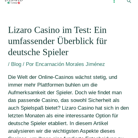
Busc
Ir
...
MAIN
al
MENU
contenido
Lizaro Casino im Test: Ein
umfassender Überblick für
deutsche Spieler
/
Blog
/ Por
Encarnación Morales Jiménez
Die Welt der Online-Casinos wächst stetig, und
immer mehr Plattformen buhlen um die
Aufmerksamkeit der Spieler. Doch wie findet man
das passende Casino, das sowohl Sicherheit als
auch Spielspaß bietet? Lizaro Casino hat sich in den
letzten Monaten als eine interessante Option für
deutsche Spieler etabliert. In diesem Artikel
analysieren wir die wichtigsten Aspekte dieses