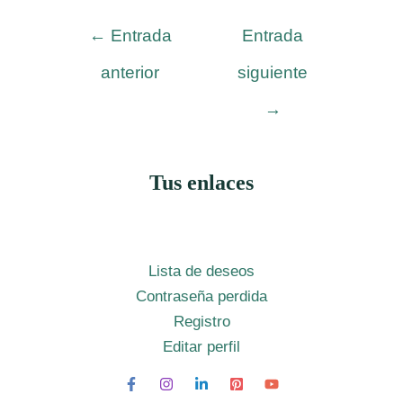
Navegación
←
Entrada
Entrada
de
anterior
siguiente
entradas
→
Tus enlaces
Lista de deseos
Contraseña perdida
Registro
Editar perfil