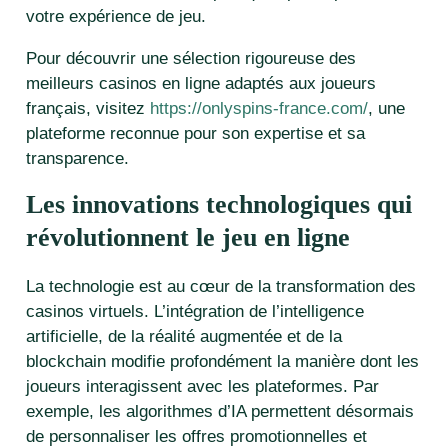
votre expérience de jeu.
Pour découvrir une sélection rigoureuse des
meilleurs casinos en ligne adaptés aux joueurs
français, visitez
https://onlyspins-france.com/
, une
plateforme reconnue pour son expertise et sa
transparence.
Les innovations technologiques qui
révolutionnent le jeu en ligne
La technologie est au cœur de la transformation des
casinos virtuels. L’intégration de l’intelligence
artificielle, de la réalité augmentée et de la
blockchain modifie profondément la manière dont les
joueurs interagissent avec les plateformes. Par
exemple, les algorithmes d’IA permettent désormais
de personnaliser les offres promotionnelles et