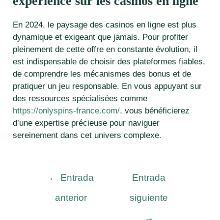
expérience sur les casinos en ligne
En 2024, le paysage des casinos en ligne est plus
dynamique et exigeant que jamais. Pour profiter
pleinement de cette offre en constante évolution, il
est indispensable de choisir des plateformes fiables,
de comprendre les mécanismes des bonus et de
pratiquer un jeu responsable. En vous appuyant sur
des ressources spécialisées comme
https://onlyspins-france.com/
, vous bénéficierez
d’une expertise précieuse pour naviguer
sereinement dans cet univers complexe.
Navegación
←
Entrada
Entrada
de
anterior
siguiente
entradas
→