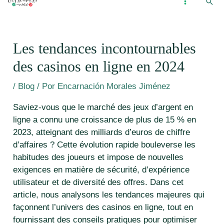
Busc
Ir
...
MAIN
al
MENU
contenido
Les tendances incontournables
des casinos en ligne en 2024
/
Blog
/ Por
Encarnación Morales Jiménez
Saviez-vous que le marché des jeux d’argent en
ligne a connu une croissance de plus de 15 % en
2023, atteignant des milliards d’euros de chiffre
d’affaires ? Cette évolution rapide bouleverse les
habitudes des joueurs et impose de nouvelles
exigences en matière de sécurité, d’expérience
utilisateur et de diversité des offres. Dans cet
article, nous analysons les tendances majeures qui
façonnent l’univers des casinos en ligne, tout en
fournissant des conseils pratiques pour optimiser