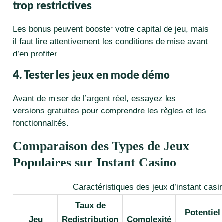
trop restrictives
Les bonus peuvent booster votre capital de jeu, mais
il faut lire attentivement les conditions de mise avant
d’en profiter.
4. Tester les jeux en mode démo
Avant de miser de l’argent réel, essayez les
versions gratuites pour comprendre les règles et les
fonctionnalités.
Comparaison des Types de Jeux
Populaires sur Instant Casino
Caractéristiques des jeux d’instant casi
Taux de
Potentiel
Jeu
Redistribution
Complexité