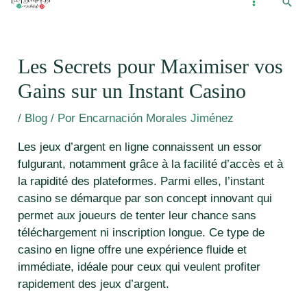
Busc
Ir
...
MAIN
al
MENU
contenido
Les Secrets pour Maximiser vos
Gains sur un Instant Casino
/
Blog
/ Por
Encarnación Morales Jiménez
Les jeux d’argent en ligne connaissent un essor
fulgurant, notamment grâce à la facilité d’accès et à
la rapidité des plateformes. Parmi elles, l’instant
casino se démarque par son concept innovant qui
permet aux joueurs de tenter leur chance sans
téléchargement ni inscription longue. Ce type de
casino en ligne offre une expérience fluide et
immédiate, idéale pour ceux qui veulent profiter
rapidement des jeux d’argent.