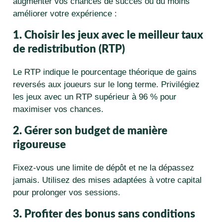
augmenter vos chances de succès ou du moins
améliorer votre expérience :
1. Choisir les jeux avec le meilleur taux
de redistribution (RTP)
Le RTP indique le pourcentage théorique de gains
reversés aux joueurs sur le long terme. Privilégiez
les jeux avec un RTP supérieur à 96 % pour
maximiser vos chances.
2. Gérer son budget de manière
rigoureuse
Fixez-vous une limite de dépôt et ne la dépassez
jamais. Utilisez des mises adaptées à votre capital
pour prolonger vos sessions.
3. Profiter des bonus sans conditions